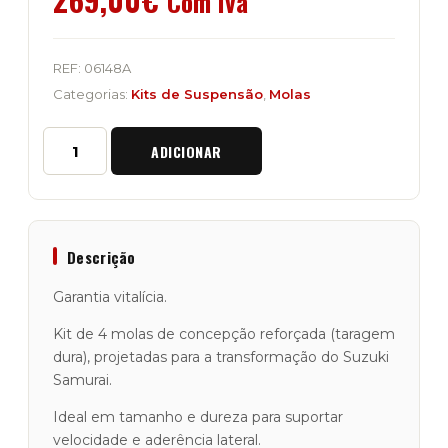
Com Iva
REF:
06148A
Categorias:
Kits de Suspensão
,
Molas
Quantidade
ADICIONAR
de
Kit
de
4
Molas
Reforçadas
Descrição
Raptor
4x4
Garantia vitalícia.
"Black
Standard
Kit de 4 molas de concepção reforçada (taragem
HD
dura), projetadas para a transformação do Suzuki
"
Samurai.
Samurai
Ideal em tamanho e dureza para suportar
velocidade e aderência lateral.