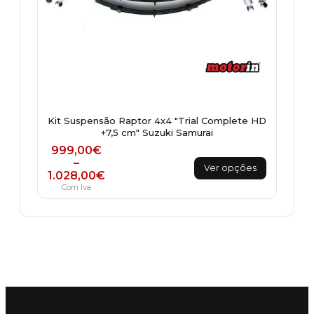
Kit Suspensão Raptor 4x4 "Trial Complete HD
+7,5 cm" Suzuki Samurai
Price range: 999,00€ through 1.028,00€
999,00
€
This
–
Ver opções
1.028,00
€
product
Com Iva
has
multiple
variants.
The
options
may
be
chosen
on
the