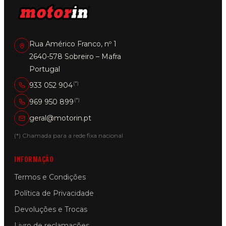
product
page
Rua Américo Franco, nº 1
2640-578 Sobreiro – Mafra
Portugal
(*)
933 052 904
(*)
969 950 899
geral@motorin.pt
(*) Chamada para a rede fixa nacional
INFORMAÇÃO
Termos e Condições
Política de Privacidade
Devoluções e Trocas
Livro de reclamações