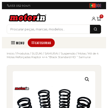
933 052 904
(*)
0
MENU
CATEGORIAS
Início
/
Produtos
/
SUZUKI
/
SAMURAI
/
Suspensão
/
Molas
/ Kit de 4
Molas Reforçadas Raptor 4×4 “Black Standard HD ” Samurai