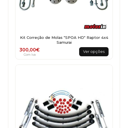
Kit Correção de Molas "SPOA HD" Raptor 4x4
Samurai
This
300,00
€
Ver opções
product
Com Iva
has
multiple
variants.
The
options
may
be
chosen
on
the
product
page