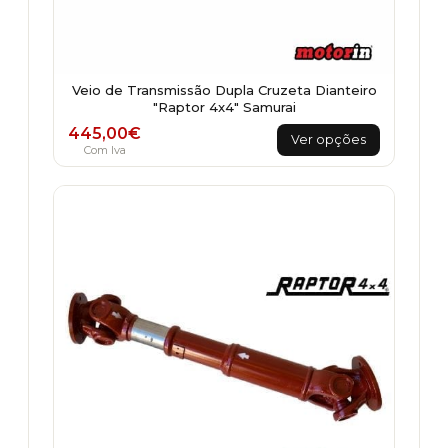
Veio de Transmissão Dupla Cruzeta Dianteiro
"Raptor 4x4" Samurai
This
445,00
€
Ver opções
product
Com Iva
has
multiple
variants.
The
options
may
be
chosen
on
the
product
page