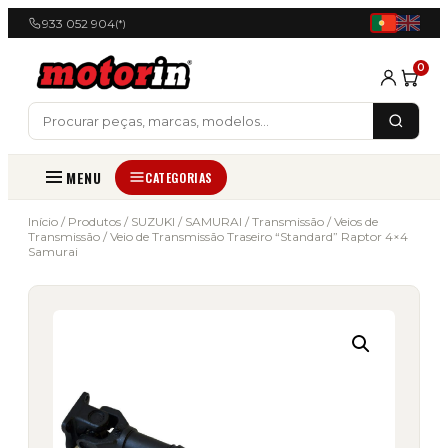
933 052 904
(*)
0
MENU
CATEGORIAS
Início
/
Produtos
/
SUZUKI
/
SAMURAI
/
Transmissão
/
Veios de
Transmissão
/ Veio de Transmissão Traseiro “Standard” Raptor 4×4
Samurai