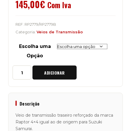
145,00
€
Com Iva
REF:
RP2779/RP2779B
Categoria:
Veios de Transmissão
Escolha uma
Opção
Quantidade
ADICIONAR
de
Veio
de
Transmissão
Traseiro
"Standard"
Descrição
Raptor
4x4
Veio de transmissão traseiro reforçado da marca
Samurai
Raptor 4×4 igual ao de origem para Suzuki
Samurai.