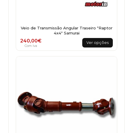
Veio de Transmissão Angular Traseiro "Raptor
4x4" Samurai
This
240,00
€
Ver opções
product
Com Iva
has
multiple
variants.
The
options
may
be
chosen
on
the
product
page