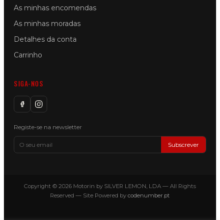
As minhas encomendas
As minhas moradas
Detalhes da conta
Carrinho
SIGA-NOS
Registe-se na newsletter
Subscrever
Copyright © 2026 Motorin by SILVER LEMON, LDA — All Rights
Reserved — Site Powered by
codenumber.pt