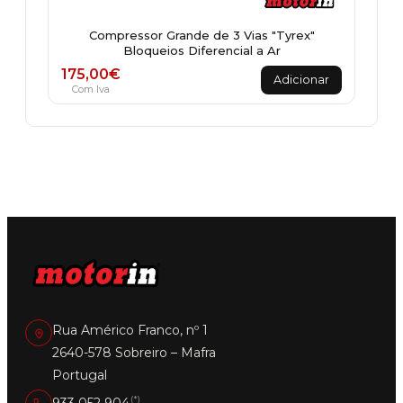
Compressor Grande de 3 Vias "Tyrex"
Bloqueios Diferencial a Ar
175,00
€
Adicionar
Com Iva
Rua Américo Franco, nº 1
2640-578 Sobreiro – Mafra
Portugal
(*)
933 052 904