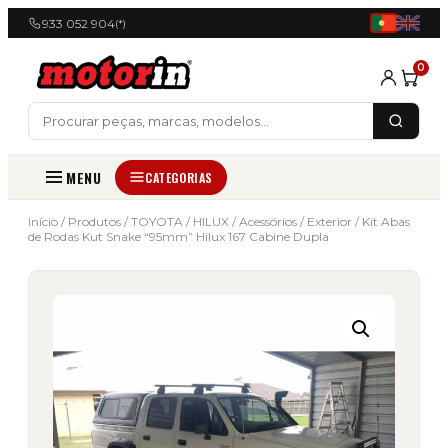
933 052 904
(*)
0
MENU
CATEGORIAS
Início
/
Produtos
/
TOYOTA
/
HILUX
/
Acessórios
/
Exterior
/ Kit Abas
de Rodas Kut Snake “95mm” Hilux 167 Cabine Dupla