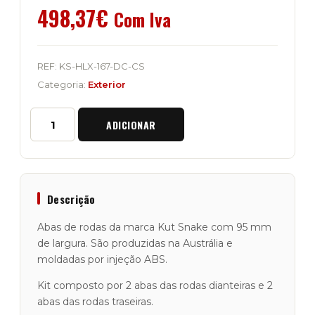
498,37
€
Com Iva
REF:
KS-HLX-167-DC-CS
Categoria:
Exterior
Quantidade
ADICIONAR
de
Kit
Abas
de
Rodas
Kut
Descrição
Snake
"95mm"
Abas de rodas da marca Kut Snake com 95 mm
Hilux
de largura. São produzidas na Austrália e
167
moldadas por injeção ABS.
Cabine
Dupla
Kit composto por 2 abas das rodas dianteiras e 2
abas das rodas traseiras.