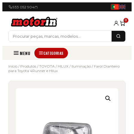
933 052 904
(*)
0
MENU
CATEGORIAS
Início
/
Produtos
/
TOYOTA
/
HILUX
/
Iluminação
/ Farol Dianteiro
para Toyota 4Runner e Hilux