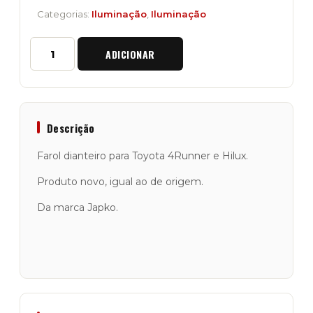
Categorias:
Iluminação
,
Iluminação
Quantidade
ADICIONAR
de
Farol
Dianteiro
para
Toyota
4Runner
Descrição
e
Hilux
Farol dianteiro para Toyota 4Runner e Hilux.
Produto novo, igual ao de origem.
Da marca Japko.