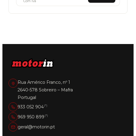
Com Iva
Rua Américo Franco, nº 1
2640-578 Sobreiro – Mafra
Portugal
(*)
933 052 904
(*)
969 950 899
geral@motorin.pt