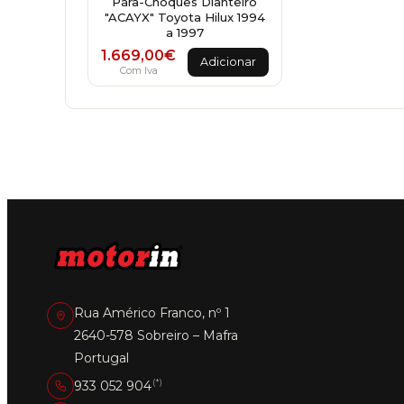
Pára-Choques Dianteiro
"ACAYX" Toyota Hilux 1994
a 1997
1.669,00
€
Adicionar
Com Iva
Rua Américo Franco, nº 1
2640-578 Sobreiro – Mafra
Portugal
(*)
933 052 904