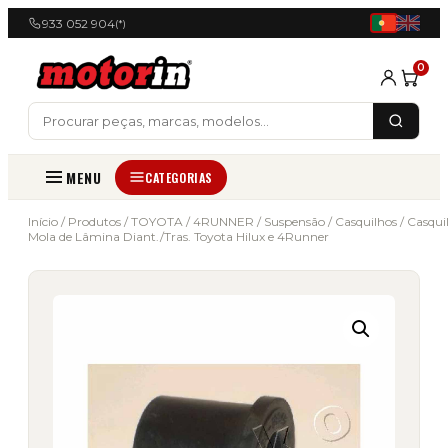
933 052 904
(*)
0
MENU
CATEGORIAS
Início
/
Produtos
/
TOYOTA
/
4RUNNER
/
Suspensão
/
Casquilhos
/ Casqui
Mola de Lâmina Diant./Tras. Toyota Hilux e 4Runner