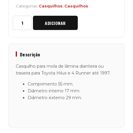
Categorias:
Casquilhos
,
Casquilhos
Quantidade
ADICIONAR
de
Casquilho
Mola
de
Lâmina
Diant./Tras.
Descrição
Toyota
Hilux
Casquilho para mola de lâmina dianteira ou
e
traseira para Toyota Hilux e 4 Runner até 1997.
4Runner
Comprimento 55 mm.
Diâmetro interno 17 mm.
Diâmetro externo 29 mm.