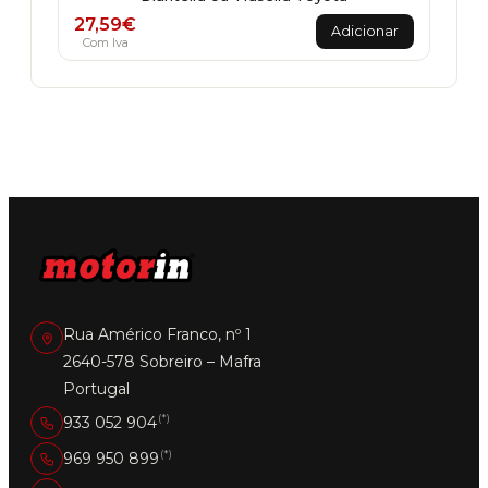
27,59
€
Adicionar
Com Iva
Rua Américo Franco, nº 1
2640-578 Sobreiro – Mafra
Portugal
(*)
933 052 904
(*)
969 950 899