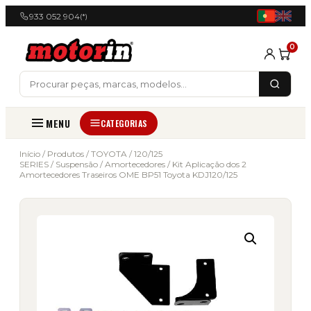
933 052 904
(*)
0
MENU
CATEGORIAS
Início
/
Produtos
/
TOYOTA
/
120/125
SERIES
/
Suspensão
/
Amortecedores
/ Kit Aplicação dos 2
Amortecedores Traseiros OME BP51 Toyota KDJ120/125