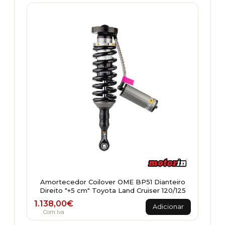
Amortecedor Coilover OME BP51 Dianteiro
Direito "+5 cm" Toyota Land Cruiser 120/125
1.138,00
€
Adicionar
Com Iva