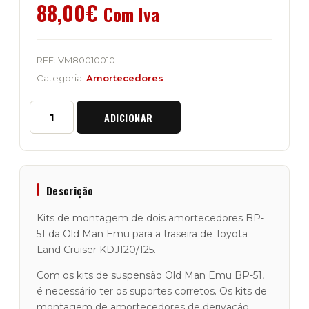
88,00
€
Com Iva
REF:
VM80010010
Categoria:
Amortecedores
Quantidade
ADICIONAR
de
Kit
Aplicação
dos
2
Amortecedores
Descrição
Traseiros
OME
Kits de montagem de dois amortecedores BP-
BP51
51 da Old Man Emu para a traseira de Toyota
Toyota
Land Cruiser KDJ120/125.
KDJ120/125
Com os kits de suspensão Old Man Emu BP-51,
é necessário ter os suportes corretos. Os kits de
montagem de amortecedores de derivação