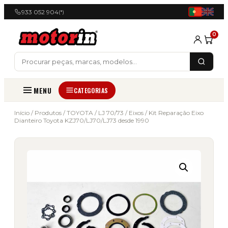
933 052 904
(*)
0
MENU
CATEGORIAS
Início
/
Produtos
/
TOYOTA
/
LJ 70/73
/
Eixos
/ Kit Reparação Eixo
Dianteiro Toyota KZJ70/LJ70/LJ73 desde 1990