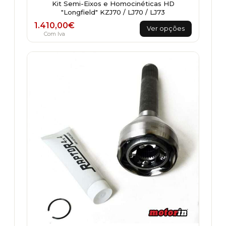
Kit Semi-Eixos e Homocinéticas HD
"Longfield" KZJ70 / LJ70 / LJ73
This
1.410,00
€
Ver opções
product
Com Iva
has
multiple
variants.
The
options
may
be
chosen
on
the
product
page