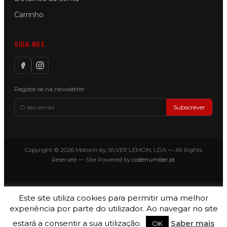
Carrinho
SIGA-NOS
Registe-se na newsletter
Subscrever
Copyright © 2026 Motorin by SILVER LEMON, LDA — All Rights
Reserved — Site Powered by
codenumber.pt
Este site utiliza cookies para permitir uma melhor
experiência por parte do utilizador. Ao navegar no site
estará a consentir a sua utilização.
Saber mais
OK