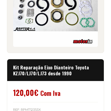
Kit Reparação Eixo Dianteiro Toyota
KZJ70/LJ70/LJ73 desde 1990
120,00
€
Com Iva
REF:
RPMT12353X