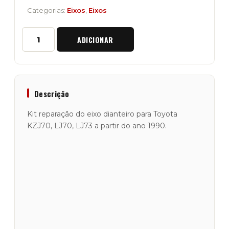
Categorias:
Eixos
,
Eixos
Quantidade
ADICIONAR
de
Kit
Reparação
Eixo
Dianteiro
Toyota
Descrição
KZJ70/LJ70/LJ73
desde
Kit reparação do eixo dianteiro para Toyota
1990
KZJ70, LJ70, LJ73 a partir do ano 1990.