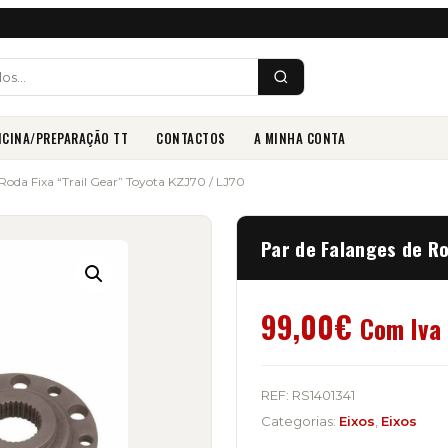
ICINA/PREPARAÇÃO TT
CONTACTOS
A MINHA CONTA
 Roda Fixa “Trail Gear” Toyota KZJ70 / LJ70
Par de Falanges de Ro
99,00
€
Com Iva
REF:
RS1401341
Categorias:
Eixos
,
Eixos