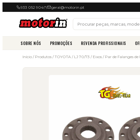
933 052 904
geral@motorin.pt
(*)
SOBRE NÓS
PROMOÇÕES
REVENDA PROFISSIONAIS
OF
Início
/
Produtos
/
TOYOTA
/
LJ 70/73
/
Eixos
/ Par de Falanges de