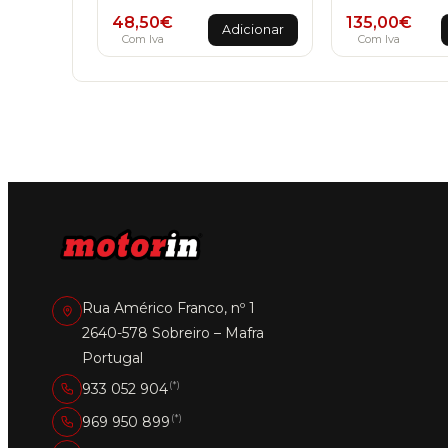
48,50
€
135,00
€
Adicionar
Com Iva
Com Iva
Rua Américo Franco, nº 1
2640-578 Sobreiro – Mafra
Portugal
(*)
933 052 904
(*)
969 950 899