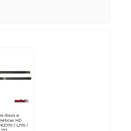
mi-Eixos e
néticas HD
 KZJ70 / LJ70 /
LJ73