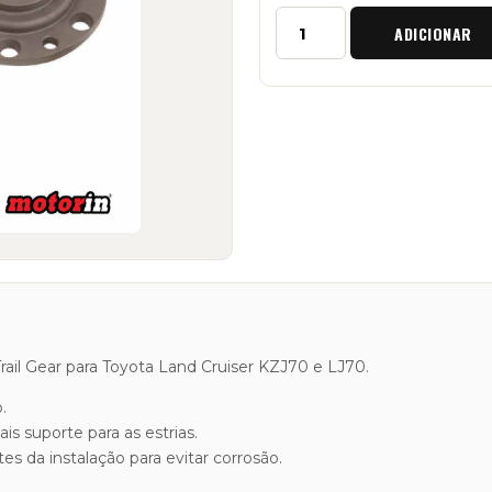
Quantidade
ADICIONAR
de
Par
de
Falanges
de
Roda
Fixa
"Trail
Gear"
Toyota
KZJ70
/
LJ70
rail Gear para Toyota Land Cruiser KZJ70 e LJ70.
.
 suporte para as estrias.
 da instalação para evitar corrosão.