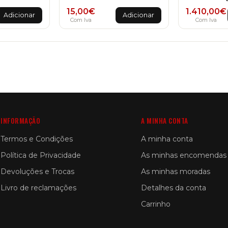
15,00
€
1.410,00
€
Adicionar
Adicionar
Com Iva
Com Iva
INFORMAÇÃO
A MINHA CONTA
Termos e Condições
A minha conta
Política de Privacidade
As minhas encomendas
Devoluções e Trocas
As minhas moradas
Livro de reclamações
Detalhes da conta
Carrinho