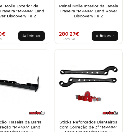
el Molle Exterior da
Painel Molle Interior da Janela
 Traseira "MP4X4" Land
Traseira "MP4X4" Land Rover
er Discovery 1 e 2
Discovery 1 e 2
0
€
280,27
€
Adicionar
Adicionar
a
Com Iva
ção Traseira da Barra
Sticks Reforçados Dianteiros
ireção "MP4X4" Land
com Correção de 3º "MP4X4"
over Discovery 2
Land Rover Discovery 2