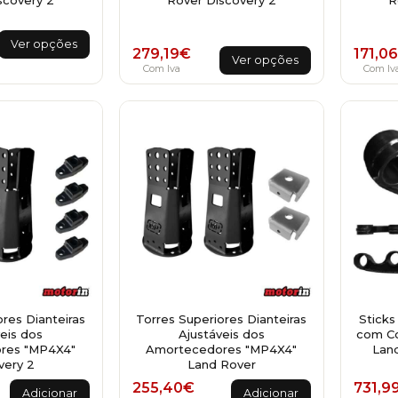
nge: 218,53€ through 293,91€
This
Ver opções
This
279,19
€
171,06
product
Ver opções
product
Com Iva
Com Iv
has
has
multiple
multiple
variants.
variants.
The
The
options
options
may
may
be
be
chosen
chosen
on
on
the
the
product
product
page
page
res Dianteiras
Torres Superiores Dianteiras
Sticks
eis dos
Ajustáveis dos
com Co
res "MP4X4"
Amortecedores "MP4X4"
Land
very 2
Land Rover
255,40
€
731,9
Adicionar
Adicionar