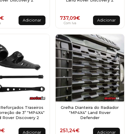
€
737,09
€
Adicionar
Adicionar
a
Com Iva
 Reforçados Traseiros
Grelha Dianteira do Radiador
rreção de 3º "MP4X4"
"MP4X4" Land Rover
 Rover Discovery 2
Defender
9
€
251,24
€
Adicionar
Adicionar