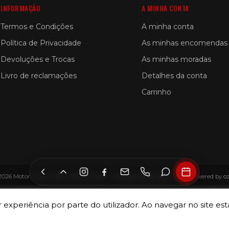
INFORMAÇÃO
A MINHA CONTA
Termos e Condições
A minha conta
Política de Privacidade
As minhas encomendas
Devoluções e Trocas
As minhas moradas
Livro de reclamações
Detalhes da conta
Carrinho
2026 Motorin by SILVER LEMON, LDA — All Rights Reserved — Site Powered by
c
 experiência por parte do utilizador. Ao navegar no site esta