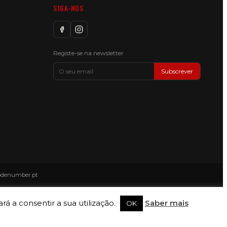
SIGA-NOS
Registe-se na newsletter
Subscrever
odenumber.pt
rá a consentir a sua utilização.
Saber mais
OK