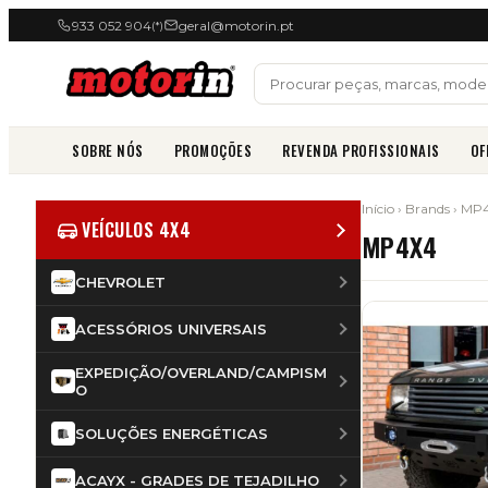
933 052 904
geral@motorin.pt
(*)
SOBRE NÓS
PROMOÇÕES
REVENDA PROFISSIONAIS
OF
Início
› Brands › MP
VEÍCULOS 4X4
MP4X4
CHEVROLET
ACESSÓRIOS UNIVERSAIS
EXPEDIÇÃO/OVERLAND/CAMPISM
O
SOLUÇÕES ENERGÉTICAS
ACAYX - GRADES DE TEJADILHO