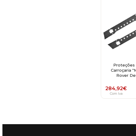
Proteções 
Carroçaria 
Rover Def
284,92
€
Com Iva