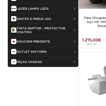
LAZER LAMPS LEDS
Pára-Choques
JANTES E PNEUS 4X4
Aço HD "MP
Rove
TINTA RAPTOR - PROTECTIVE
COATING
1.275,00
€
VOUCHER PRESENTE
Com Iva
OUTLET MOTORIN
PEÇAS USADAS