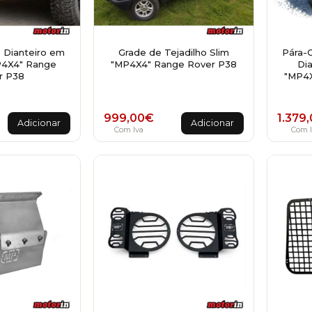
 Dianteiro em
Grade de Tejadilho Slim
Pára-
4X4" Range
"MP4X4" Range Rover P38
Di
r P38
"MP4X
999,00
€
1.379
Adicionar
Adicionar
Com Iva
Com I