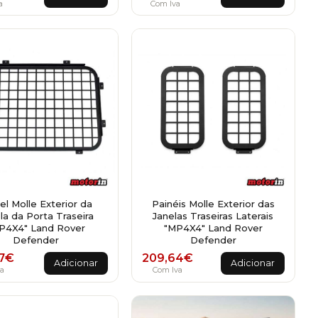
a
Com Iva
el Molle Exterior da
Painéis Molle Exterior das
la da Porta Traseira
Janelas Traseiras Laterais
P4X4" Land Rover
"MP4X4" Land Rover
Defender
Defender
7
€
209,64
€
Adicionar
Adicionar
a
Com Iva