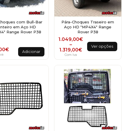
Choques com Bull-Bar
Pára-Choques Traseiro em
anteiro em Aço HD
Aço HD "MP4X4" Range
4" Range Rover P38
Rover P38
Price range: 1.049,00€ t
1.049,00
€
This
–
Ver opções
,00
€
1.319,00
€
product
Adicionar
va
Com Iva
has
multiple
variants.
The
options
may
be
chosen
on
the
product
page