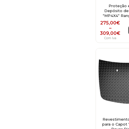
Proteção 
Depósito de
"MP4X4" Ran
Price r
275,00
€
–
309,00
€
Com Iva
Revestimento
para o Capot
Rover Di