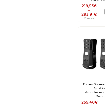
Price ra
218,53
€
–
293,91
€
Com Iva
Torres Superio
Ajustáv
Amortecedo
Disco
255,40
€