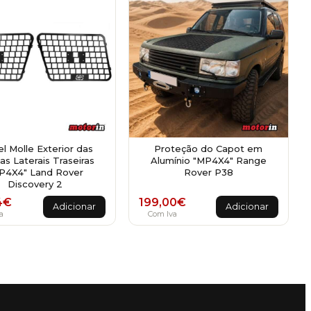
el Molle Exterior das
Proteção do Capot em
as Laterais Traseiras
Alumínio "MP4X4" Range
P4X4" Land Rover
Rover P38
Discovery 2
4
€
199,00
€
Adicionar
Adicionar
a
Com Iva