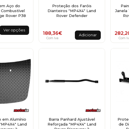
em Aço do
Proteção dos Faróis
Pain
 Combustível
Dianteiros "MP4X4" Land
Janela
ge Rover P38
Rover Defender
Rov
ange: 275,00€ through 309,00€
This
Ver opções
188,36
€
282,2
product
Adicionar
Com Iva
Com Iv
has
multiple
variants.
The
options
may
be
chosen
on
the
product
page
 em Alumínio
Barra Panhard Ajustável
Prote
 "MP4X4" Land
Reforçada "MP4X4" Land
de D
scovery 2
Rover Discovery 2
R