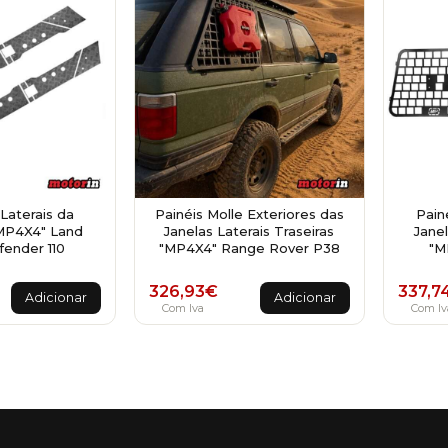
Laterais da
Painéis Molle Exteriores das
Pain
"MP4X4" Land
Janelas Laterais Traseiras
Janel
ender 110
"MP4X4" Range Rover P38
"M
326,93
€
337,7
Adicionar
Adicionar
Com Iva
Com Iv