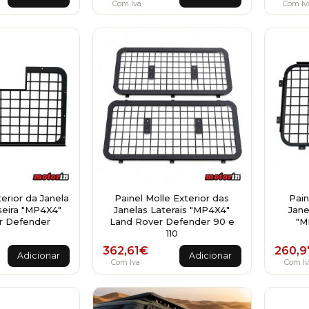
Com Iva
Com Iv
terior da Janela
Painel Molle Exterior das
Pain
seira "MP4X4"
Janelas Laterais "MP4X4"
Jane
r Defender
Land Rover Defender 90 e
"M
110
362,61
€
260,9
Adicionar
Adicionar
Com Iva
Com Iv