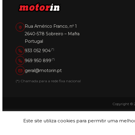
Rua Américo Franco, nº 1
2640-578 Sobreiro – Mafra
Portugal
(*)
933 052 904
(*)
969 950 899
geral@motorin.pt
(*) Chamada para a rede fixa nacional
Copyright © 
Este site utiliza cookies para permitir uma melhor