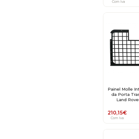
Com Iva
Painel Molle In
da Porta Tra
Land Rove
210,15
€
Com Iva