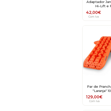
Adaptador Jant
Hi-Lift e
42,00
€
Com Iva
Par de Pranch
"Laranja" 1
129,00
€
Com Iva