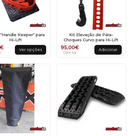
"Handle Keeper" para
Kit Elevação de Pára-
Hi-Lift
Choques Curvo para Hi-Lift
This
€
95,00
€
Ver opções
Adicionar
product
a
Com Iva
has
multiple
variants.
The
options
may
be
chosen
on
the
product
page