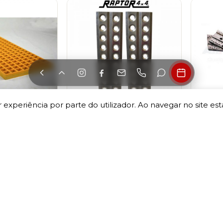
 experiência por parte do utilizador. Ao navegar no site esta
as de Resgate
Par de Pranchas de Resgate
Par de
 5 cm" Tyrex
em Alumínio "Raptor 4x4" 120
em Alu
cm
249,00
€
350,0
Adicionar
Adicionar
Com Iva
Com Iv