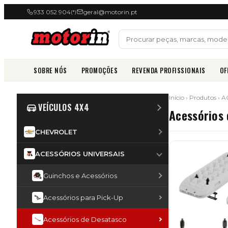
933 052 904
geral@motorin.pt
(*)
SOBRE NÓS
PROMOÇÕES
REVENDA PROFISSIONAIS
OF
Início
›
Produtos
›
A
VEÍCULOS 4X4
Acessórios
CHEVROLET
ACESSÓRIOS UNIVERSAIS
Guinchos e Acessórios
Acessórios para Pick-Up
Acessórios de Desatasco