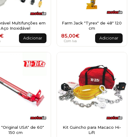
rável Multifunções em
Farm Jack "Tyrex" de 48" 120
Aço Inoxidável
cm
€
85,00
€
Adicionar
Adicionar
a
Com Iva
t "Original USA" de 60"
Kit Guincho para Macaco Hi-
150 cm
Lift