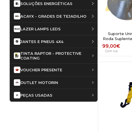
SOLUÇÕES ENERGÉTICAS
ACAYX - GRADES DE TEJADILHO
LAZER LAMPS LEDS
Suporte Univ
Roda Suplente
JANTES E PNEUS 4X4
99,00
€
Com Iva
TINTA RAPTOR - PROTECTIVE
COATING
VOUCHER PRESENTE
OUTLET MOTORIN
PEÇAS USADAS