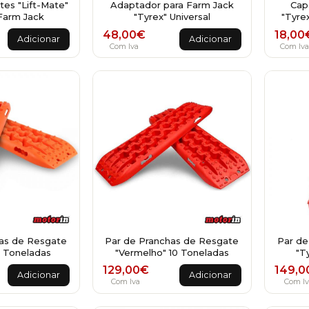
es "Lift-Mate"
Adaptador para Farm Jack
Cap
 Farm Jack
"Tyrex" Universal
"Tyre
48,00
€
18,00
Adicionar
Adicionar
Com Iva
Com Iva
as de Resgate
Par de Pranchas de Resgate
Par de
0 Toneladas
"Vermelho" 10 Toneladas
"T
129,00
€
149,0
Adicionar
Adicionar
Com Iva
Com Iv