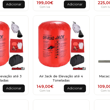
199,00
€
225,0
Adicionar
Adicionar
Com Iva
Com Iv
levação até 3
Air Jack de Elevação até 4
Macaco
ladas
Toneladas
149,00
€
109,0
Adicionar
Adicionar
Com Iva
Com Iv