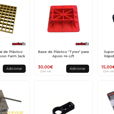
l de Plástico
Base de Plástico "Tyrex" para
Supor
poio Farm Jack
Apoio Hi-Lift
Rápid
30,00
€
15,00
Adicionar
Adicionar
Com Iva
Com Iva