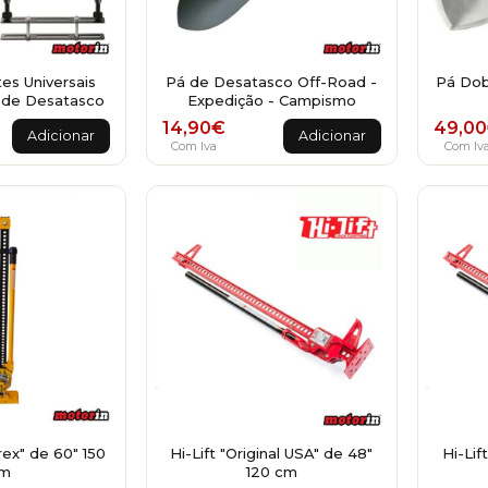
es Universais
Pá de Desatasco Off-Road -
Pá Dob
 de Desatasco
Expedição - Campismo
14,90
€
49,00
Adicionar
Adicionar
Com Iva
Com Iv
ex" de 60" 150
Hi-Lift "Original USA" de 48"
Hi-Lif
m
120 cm