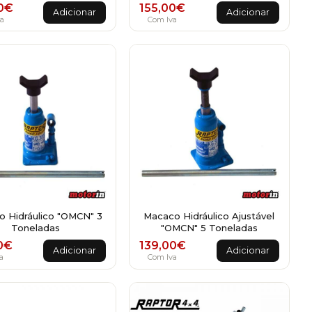
0
€
155,00
€
Adicionar
Adicionar
a
Com Iva
 Hidráulico "OMCN" 3
Macaco Hidráulico Ajustável
Toneladas
"OMCN" 5 Toneladas
0
€
139,00
€
Adicionar
Adicionar
a
Com Iva