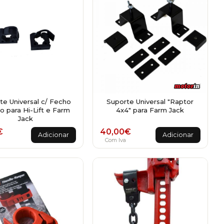
te Universal c/ Fecho
Suporte Universal "Raptor
o para Hi-Lift e Farm
4x4" para Farm Jack
Jack
€
40,00
€
Adicionar
Adicionar
Com Iva