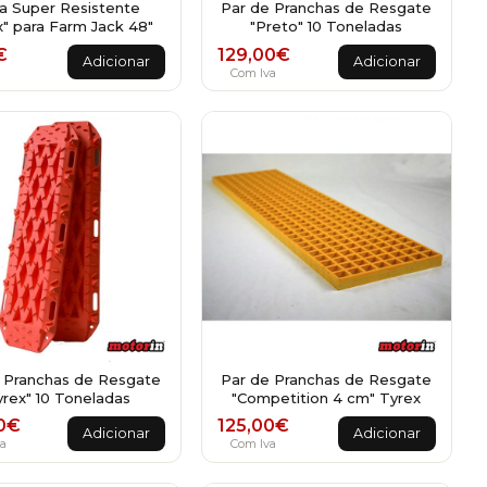
a Super Resistente
Par de Pranchas de Resgate
x" para Farm Jack 48"
"Preto" 10 Toneladas
€
129,00
€
Adicionar
Adicionar
Com Iva
 Pranchas de Resgate
Par de Pranchas de Resgate
yrex" 10 Toneladas
"Competition 4 cm" Tyrex
0
€
125,00
€
Adicionar
Adicionar
a
Com Iva