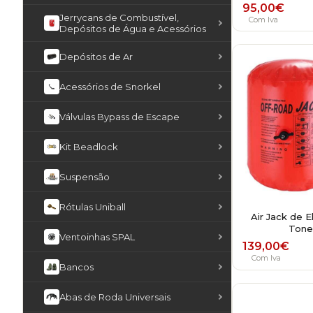
95,00
€
Jerrycans de Combustível,
Com Iva
Depósitos de Água e Acessórios
Depósitos de Ar
Acessórios de Snorkel
Válvulas Bypass de Escape
Kit Beadlock
Suspensão
Rótulas Uniball
Air Jack de E
Tone
Ventoinhas SPAL
139,00
€
Com Iva
Bancos
Abas de Roda Universais