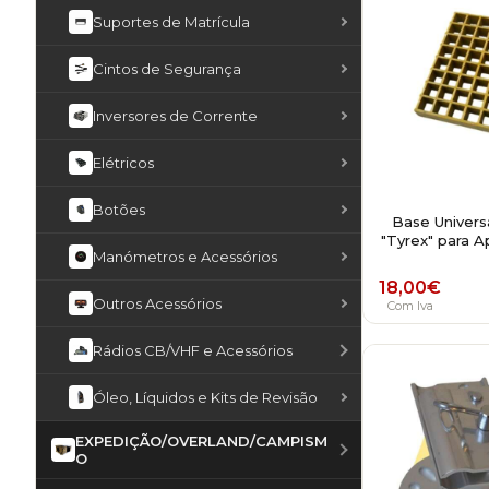
Suportes de Matrícula
Cintos de Segurança
Inversores de Corrente
Elétricos
Botões
Base Universa
"Tyrex" para A
Manómetros e Acessórios
18,00
€
Outros Acessórios
Com Iva
Rádios CB/VHF e Acessórios
Óleo, Líquidos e Kits de Revisão
EXPEDIÇÃO/OVERLAND/CAMPISM
O