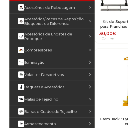
Acessórios de Rebocagem
Acessórios/Peças de Reposição
Kit de Suport
Bloqueios de Diferencial
para Pranchas
30,00
€
Acessórios de Engates de
Reboque
Com Iva
Compressores
Iluminação
Volantes Desportivos
Baquets e Acessórios
Malas de Tejadilho
Barras e Grades de Tejadilho
Farm Jack "Tyr
Armazenamento
c