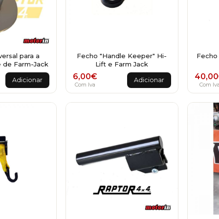
ersal para a
Fecho "Handle Keeper" Hi-
Fecho 
 de Farm-Jack
Lift e Farm Jack
6,00
€
40,00
Adicionar
Adicionar
Com Iva
Com Iv