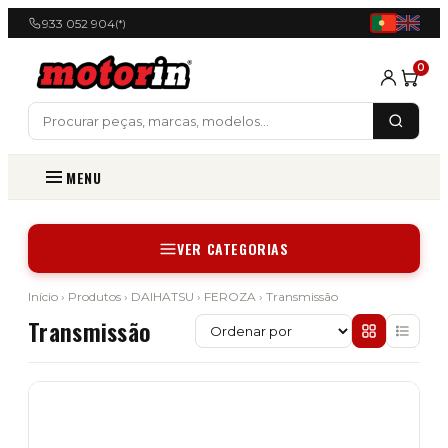
933 052 904
(*)
0
MENU
VER CATEGORIAS
Início
›
Produtos
›
DAIHATSU
›
FEROZA
› Transmissão
Transmissão