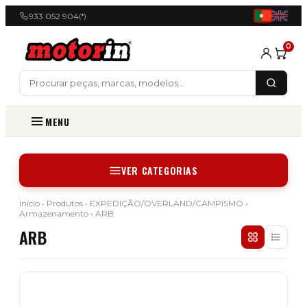
933 052 904
(*)
0
MENU
VER CATEGORIAS
Início
›
Produtos
›
EXPEDIÇÃO/OVERLAND/CAMPISMO
›
Armazenamento
› ARB
ARB