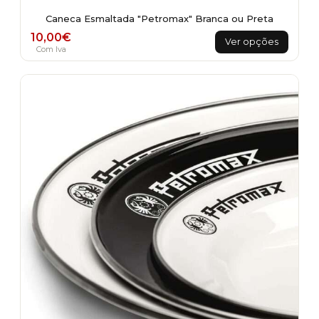
Caneca Esmaltada "Petromax" Branca ou Preta
This
10,00
€
Ver opções
product
Com Iva
has
multiple
variants.
The
options
may
be
chosen
on
the
product
page