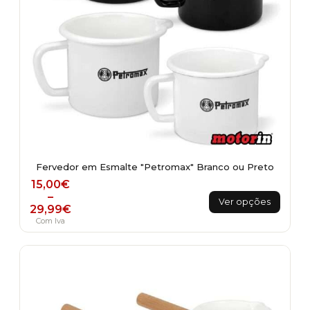
page
Fervedor em Esmalte "Petromax" Branco ou Preto
Price range: 15,00€ through 29,99€
15,00
€
This
–
Ver opções
29,99
€
product
Com Iva
has
multiple
variants.
The
options
may
be