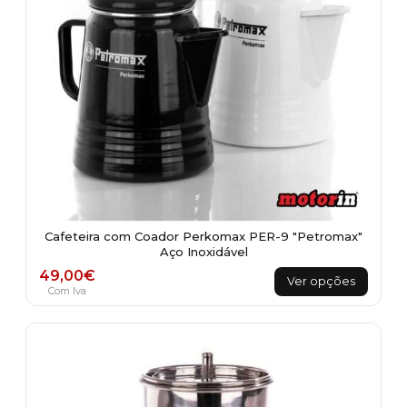
Cafeteira com Coador Perkomax PER-9 "Petromax"
Aço Inoxidável
This
49,00
€
Ver opções
product
Com Iva
has
multiple
variants.
The
options
may