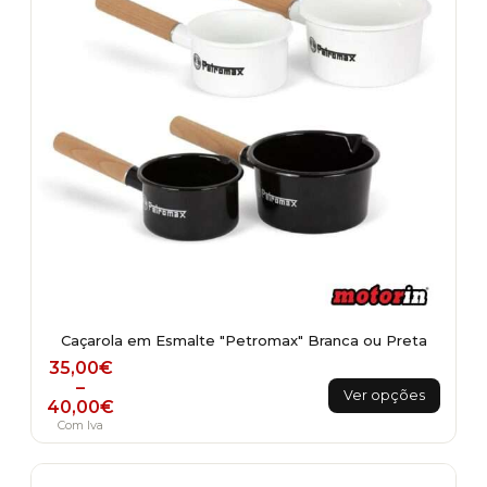
chosen
on
the
product
page
Caçarola em Esmalte "Petromax" Branca ou Preta
Price range: 35,00€ through 40,00€
35,00
€
This
–
Ver opções
40,00
€
product
Com Iva
has
multiple
variants.