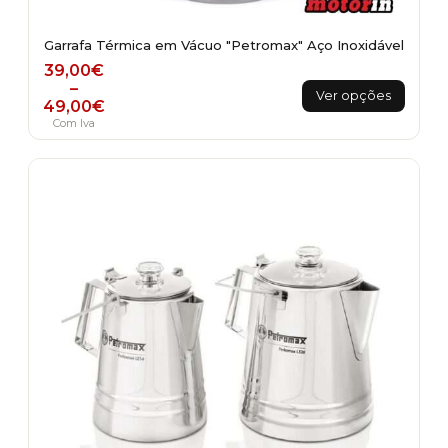
Garrafa Térmica em Vácuo "Petromax" Aço Inoxidável
Price range: 39,00€ through 49,00€
39,00
€
This
–
Ver opções
49,00
€
product
Com Iva
has
multiple
variants.
The
options
may
be
chosen
on
the
product
page