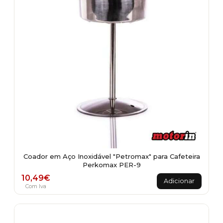
be
chosen
on
the
product
page
Coador em Aço Inoxidável "Petromax" para Cafeteira
Perkomax PER-9
10,49
€
Adicionar
Com Iva