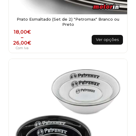
Prato Esmaltado (Set de 2) "Petromax" Branco ou
Preto
Price range: 18,00€ through 26,00€
18,00
€
This
–
Ver opções
26,00
€
product
Com Iva
has
multiple
variants.
The
options
may
be
chosen
on
the
product
page