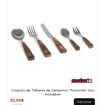
The
options
may
be
chosen
on
the
product
page
Conjunto de Talheres de Campismo "Petromax" Aço
Inoxidável
30,00
€
Adicionar
Com Iva