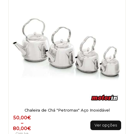
Chaleira de Chá "Petromax" Aço Inoxidável
Price range: 50,00€ through 80,00€
50,00
€
This
–
Ver opções
80,00
€
product
Com Iva