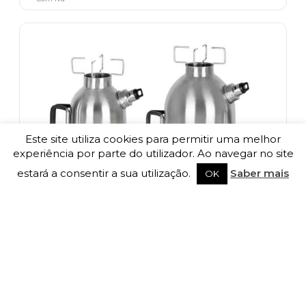
has
multiple
variants.
The
options
may
be
chosen
on
the
product
Este site utiliza cookies para permitir uma melhor
page
experiência por parte do utilizador. Ao navegar no site
estará a consentir a sua utilização.
Saber mais
OK
Chaleira de Fogo ou Fogão de Água "Petromax" Aço