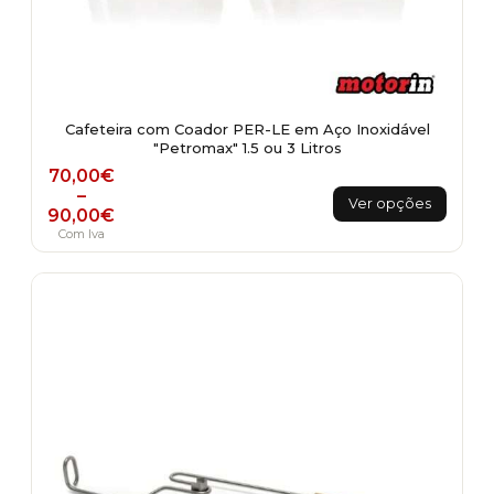
Cafeteira com Coador PER-LE em Aço Inoxidável
"Petromax" 1.5 ou 3 Litros
Price range: 70,00€ through 90,00€
70,00
€
This
–
Ver opções
90,00
€
product
Com Iva
has
multiple
variants.
The
options
may
be
chosen
on
the
product
page