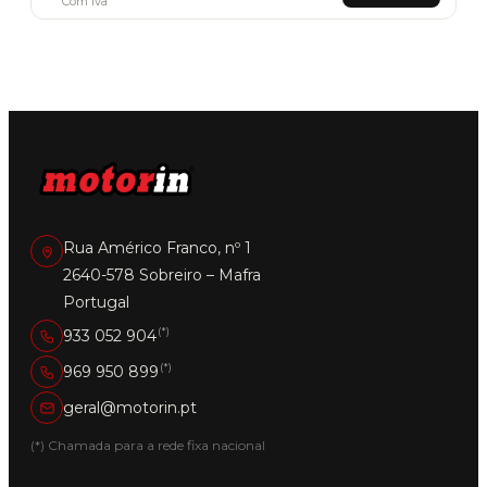
Com Iva
Rua Américo Franco, nº 1
2640-578 Sobreiro – Mafra
Portugal
(*)
933 052 904
(*)
969 950 899
geral@motorin.pt
(*) Chamada para a rede fixa nacional