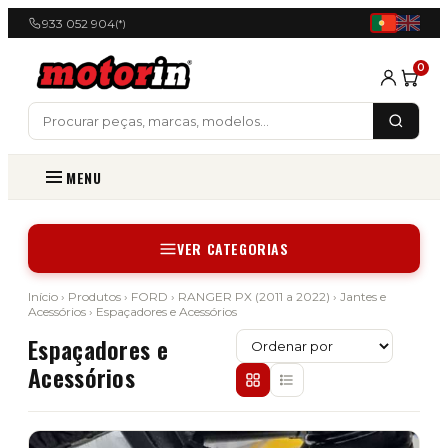
933 052 904
(*)
0
MENU
VER CATEGORIAS
Início
›
Produtos
›
FORD
›
RANGER PX (2011 a 2022)
›
Jantes e
Acessórios
› Espaçadores e Acessórios
Espaçadores e
Acessórios