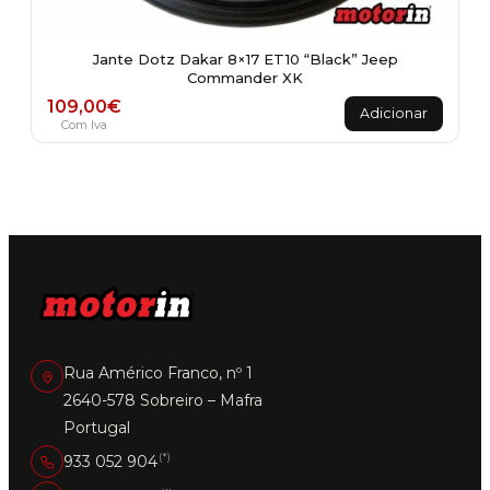
Jante Dotz Dakar 8×17 ET10 “Black” Jeep
Commander XK
109,00
€
Adicionar
Com Iva
Rua Américo Franco, nº 1
2640-578 Sobreiro – Mafra
Portugal
(*)
933 052 904