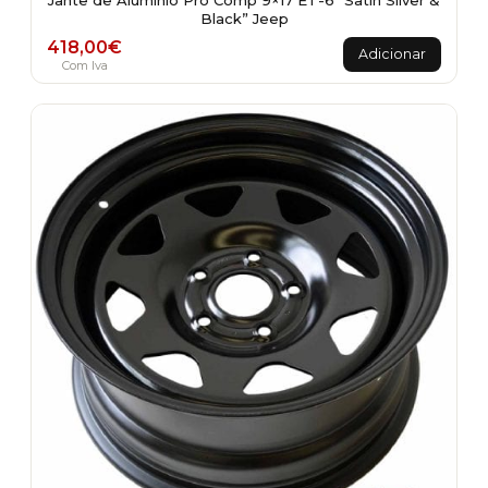
Jante de Alumínio Pro Comp 9×17 ET-6 “Satin Silver &
Black” Jeep
418,00
€
Adicionar
Com Iva