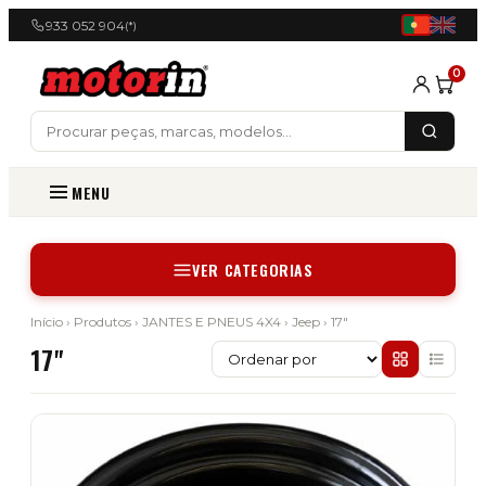
933 052 904
(*)
0
MENU
VER CATEGORIAS
Início
›
Produtos
›
JANTES E PNEUS 4X4
›
Jeep
› 17"
17"