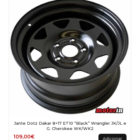
Jante Dotz Dakar 8×17 ET10 “Black” Wrangler JK/JL e
G. Cherokee WK/WK2
109,00
€
Adicionar