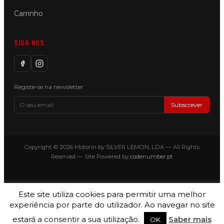
Carrinho
SIGA-NOS
Registe-se na newsletter
Subscrever
Copyright © 2026 Motorin by SILVER LEMON, LDA — All Rights
Reserved — Site Powered by
codenumber.pt
Este site utiliza cookies para permitir uma melhor
experiência por parte do utilizador. Ao navegar no site
estará a consentir a sua utilização.
Saber mais
OK