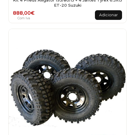
Kit 4 Pneus Alligator 195/80/15 + 4 Jantes Tyrex 6.5X15
ET-20 Suzuki
888,00
€
Adicionar
Com Iva