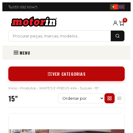
933 052 904
(*)
0
MENU
VER CATEGORIAS
Início
›
Produtos
›
JANTES E PNEUS 4X4
›
Suzuki
› 15"
15"