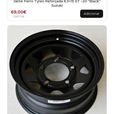
Jante Ferro Tyrex Reforçada 6.5×15 ET -20 “Black”
Suzuki
69,00
€
Adicionar
Com Iva