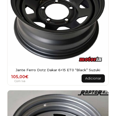
Jante Ferro Dotz Dakar 6×15 ET0 “Black” Suzuki
105,00
€
Adicionar
Com Iva