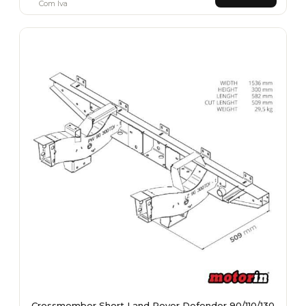
Com Iva
Crossmember Short Land Rover Defender 90/110/130