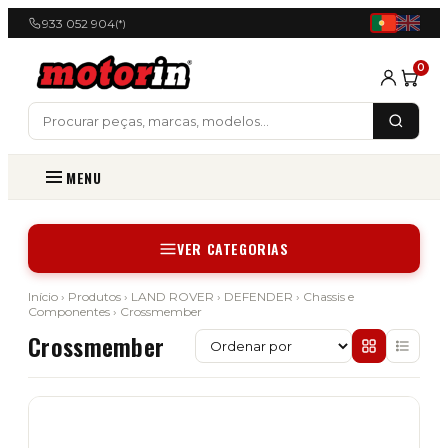
933 052 904
(*)
0
MENU
VER CATEGORIAS
Início
›
Produtos
›
LAND ROVER
›
DEFENDER
›
Chassis e
Componentes
› Crossmember
Crossmember