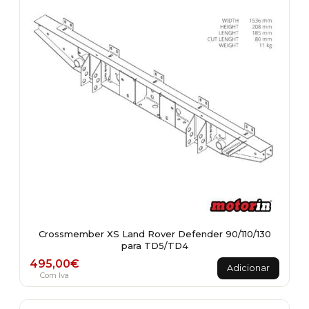
Crossmember XS Land Rover Defender 90/110/130
para TD5/TD4
495,00
€
Adicionar
Com Iva