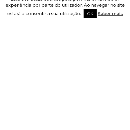
experiência por parte do utilizador. Ao navegar no site
estará a consentir a sua utilização.
Saber mais
OK
Crossmember Long Land Rover Defender 90/110/130
para V8/200TDI/300TDI
1.709,00
€
Adicionar
Com Iva