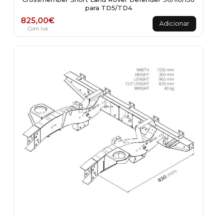
para TD5/TD4
825,00
€
Adicionar
Com Iva