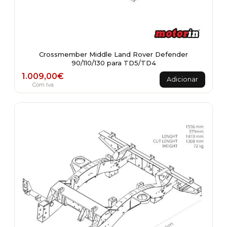
Crossmember Middle Land Rover Defender
90/110/130 para TD5/TD4
1.009,00
€
Adicionar
Com Iva