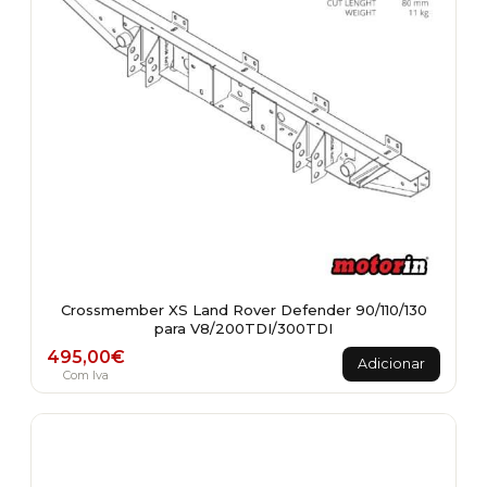
Crossmember XS Land Rover Defender 90/110/130
para V8/200TDI/300TDI
495,00
€
Adicionar
Com Iva