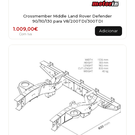
Crossmember Middle Land Rover Defender
90/110/130 para V8/200TDI/300TDI
1.009,00
€
Adicionar
Com Iva