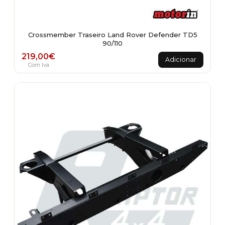
Crossmember Traseiro Land Rover Defender TD5
90/110
219,00
€
Adicionar
Com Iva