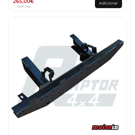
265,00
€
Adicionar
Com Iva