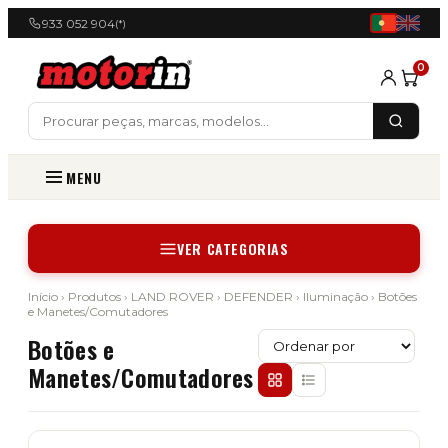
933 052 904
(*)
0
MENU
VER CATEGORIAS
Início
›
Produtos
›
LAND ROVER
›
DEFENDER
›
Iluminação
› Botões
e Manetes/Comutadores
Botões e
Manetes/Comutadores