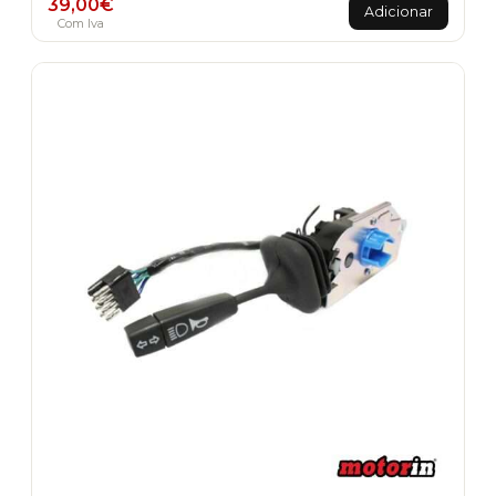
39,00
€
Adicionar
Com Iva