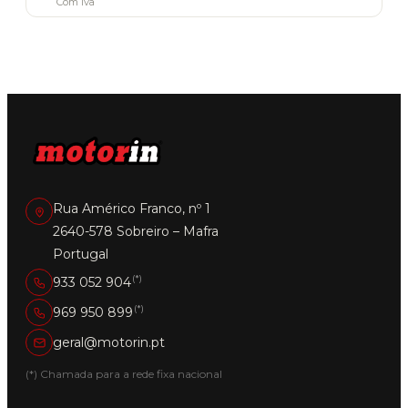
Com Iva
has
multiple
variants.
The
options
may
be
chosen
on
the
product
page
Rua Américo Franco, nº 1
2640-578 Sobreiro – Mafra
Portugal
(*)
933 052 904
(*)
969 950 899
geral@motorin.pt
(*) Chamada para a rede fixa nacional