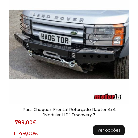
Pára-Choques Frontal Reforçado Raptor 4x4
"Modular HD" Discovery 3
Price range: 799,00€ through 1.149,00€
799,00
€
This
–
Ver opções
1.149,00
€
product