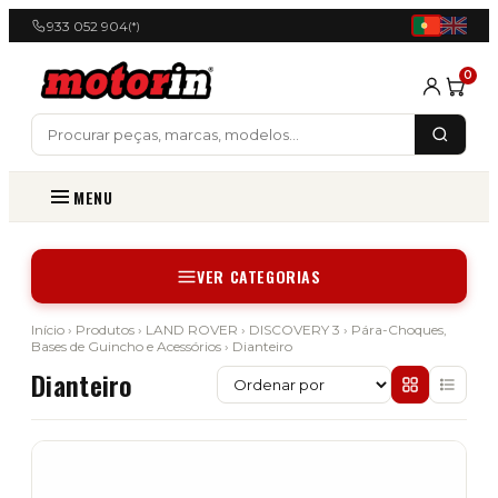
933 052 904
(*)
0
MENU
VER CATEGORIAS
Início
›
Produtos
›
LAND ROVER
›
DISCOVERY 3
›
Pára-Choques,
Bases de Guincho e Acessórios
› Dianteiro
Dianteiro