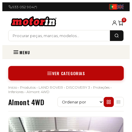
933 052 904
(*)
0
MENU
VER CATEGORIAS
Início
›
Produtos
›
LAND ROVER
›
DISCOVERY 3
›
Proteções
›
Inferiores
› Almont 4WD
Almont 4WD