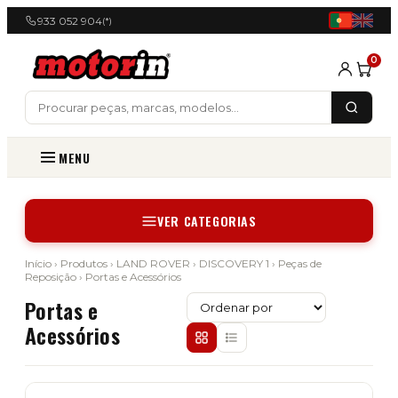
933 052 904
(*)
0
MENU
VER CATEGORIAS
Início
›
Produtos
›
LAND ROVER
›
DISCOVERY 1
›
Peças de
Reposição
› Portas e Acessórios
Portas e
Acessórios