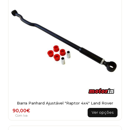
Barra Panhard Ajustável "Raptor 4x4" Land Rover
This
90,00
€
Ver opções
product
Com Iva
has
multiple