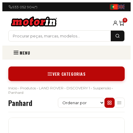
933 052 904
(*)
0
MENU
VER CATEGORIAS
Início
›
Produtos
›
LAND ROVER
›
DISCOVERY 1
›
Suspensão
›
Panhard
Panhard