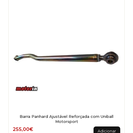
variants.
The
options
may
be
chosen
on
the
product
page
Barra Panhard Ajustável Reforçada com Uniball
Motorsport
255,00
€
Adicionar