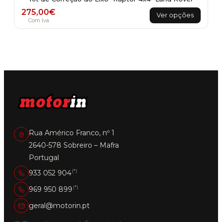
This
275,00
€
Ver opções
product
Com Iva
has
multiple
variants.
The
options
may
be
chosen
on
the
product
Rua Américo Franco, nº 1
page
2640-578 Sobreiro – Mafra
Portugal
(*)
933 052 904
(*)
969 950 899
geral@motorin.pt