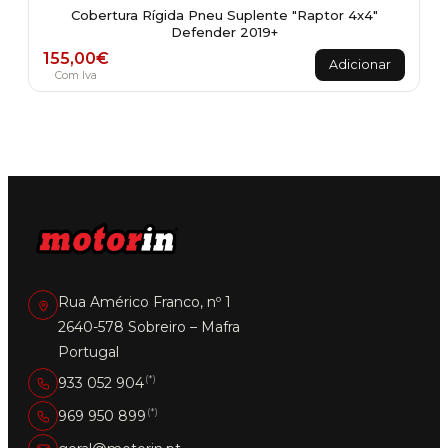
Cobertura Rígida Pneu Suplente "Raptor 4x4"
Defender 2019+
155,00
€
Adicionar
Com Iva
Rua Américo Franco, nº 1
2640-578 Sobreiro – Mafra
Portugal
(*)
933 052 904
(*)
969 950 899