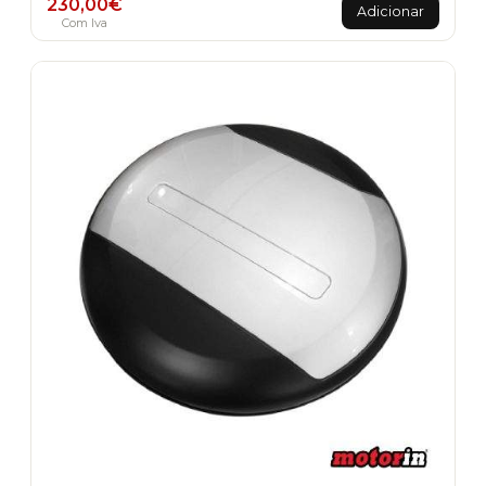
230,00
€
Adicionar
Com Iva