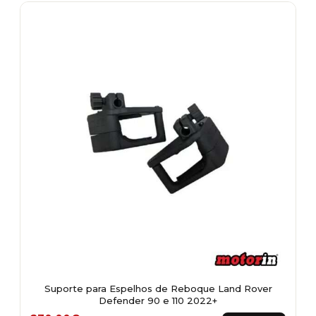
multiple
variants.
The
options
may
be
chosen
on
the
product
page
Suporte para Espelhos de Reboque Land Rover
Defender 90 e 110 2022+