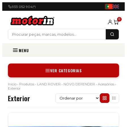
933 052 904
(*)
0
MENU
VER CATEGORIAS
Início
›
Produtos
›
LAND ROVER
›
NOVO DEFENDER
›
Acessórios
›
Exterior
Exterior