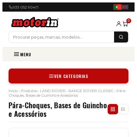
933 052 904
(*)
0
MENU
VER CATEGORIAS
Início
›
Produtos
›
LAND ROVER
›
RANGE ROVER CLASSIC
› Pára-
Choques, Bases de Guincho e Acessórios
Pára-Choques, Bases de Guincho
e Acessórios