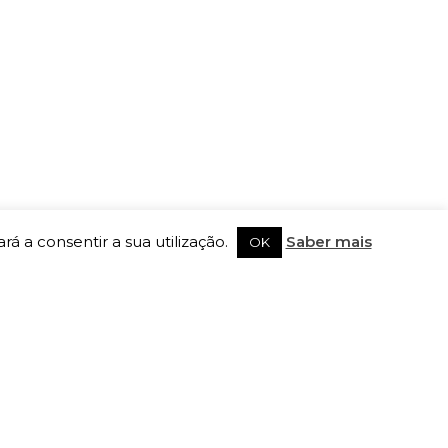
rá a consentir a sua utilização.
Saber mais
OK