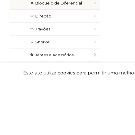
Bloqueio de Diferencial
Direção
Travões
Snorkel
Jantes e Acessórios
RANGE ROVER L322
Este site utiliza cookies para permitir uma melhor
RANGE ROVER 4 L405
RANGE ROVER SPORT
RANGE ROVER SPORT 2
RANGE ROVER EVOQUE
RANGE ROVER VELAR