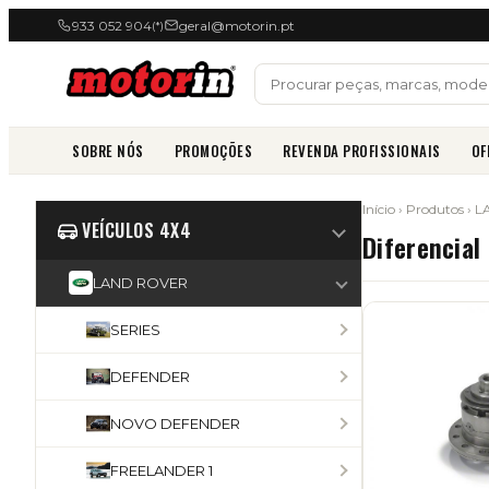
933 052 904
geral@motorin.pt
(*)
SOBRE NÓS
PROMOÇÕES
REVENDA PROFISSIONAIS
OF
Início
›
Produtos
›
L
VEÍCULOS 4X4
Diferencial
LAND ROVER
SERIES
DEFENDER
NOVO DEFENDER
FREELANDER 1