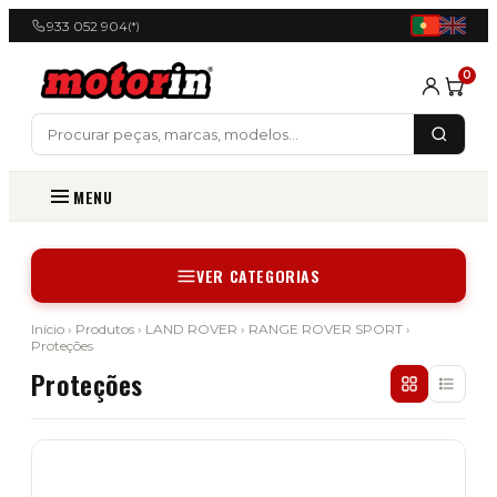
933 052 904
(*)
0
MENU
VER CATEGORIAS
Início
›
Produtos
›
LAND ROVER
›
RANGE ROVER SPORT
›
Proteções
Proteções