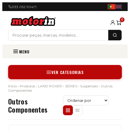
933 052 904
(*)
0
MENU
VER CATEGORIAS
Início
›
Produtos
›
LAND ROVER
›
SERIES
›
Suspensão
› Outros
Componentes
Outros
Componentes