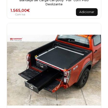
Bandeja de Carga Carryboy "Full" com Piso
Deslizante
1.565,00
€
Adicionar
Com Iva