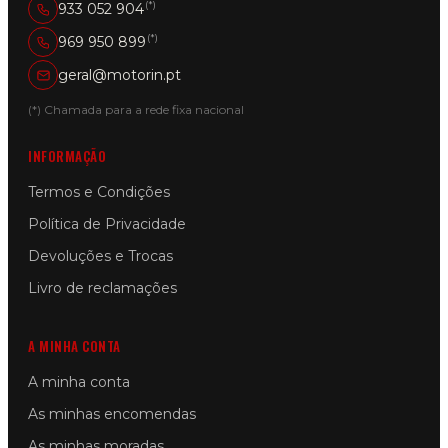
(*)
933 052 904
(*)
969 950 899
geral@motorin.pt
(*) Chamada para a rede fixa nacional
INFORMAÇÃO
Termos e Condições
Política de Privacidade
Devoluções e Trocas
Livro de reclamações
A MINHA CONTA
A minha conta
As minhas encomendas
As minhas moradas