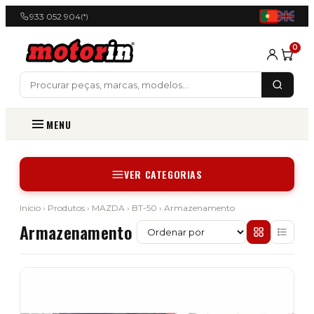
933 052 904
(*)
0
MENU
VER CATEGORIAS
Início
›
Produtos
›
MAZDA
›
BT-50
› Armazenamento
Armazenamento