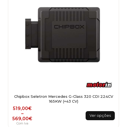
Chipbox Seletron Mercedes G-Class 320 CDI 224CV
165KW (+43 CV)
Price range: 519,00€ through 569,00€
519,00
€
This
–
Ver opções
569,00
€
product
Com Iva
has