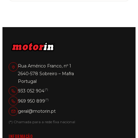
multiple
variants.
The
options
may
be
chosen
on
the
product
page
Rua Américo Franco, nº 1
2640-578 Sobreiro – Mafra
Portugal
(*)
933 052 904
(*)
969 950 899
geral@motorin.pt
(*) Chamada para a rede fixa nacional
INFORMAÇÃO