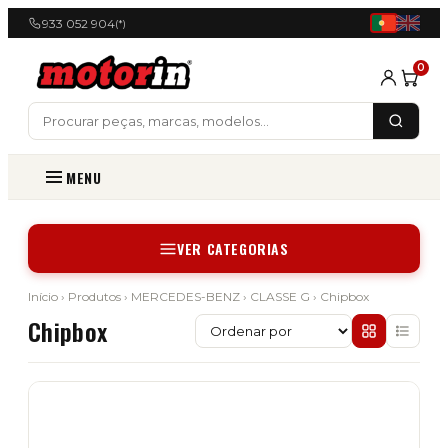
933 052 904
(*)
0
MENU
VER CATEGORIAS
Início
›
Produtos
›
MERCEDES-BENZ
›
CLASSE G
› Chipbox
Chipbox