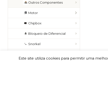
Outros Componentes
Motor
Chipbox
Bloqueio de Diferencial
Snorkel
L200 MQ (2016-2018)
Este site utiliza cookies para permitir uma melhor
L200 MR TRITON (2018»)
L400 4X4
FORD
VOLKSWAGEN
INEOS