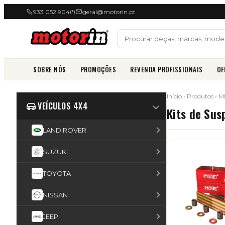
933 052 904
geral@motorin.pt
(*)
SOBRE NÓS
PROMOÇÕES
REVENDA PROFISSIONAIS
OF
Início
›
Produtos
›
M
VEÍCULOS 4X4
Kits de Sus
LAND ROVER
SUZUKI
TOYOTA
NISSAN
JEEP