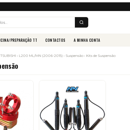
ICINA/PREPARAÇÃO TT
CONTACTOS
A MINHA CONTA
ITSUBISHI
›
L200 ML/MN (2006-2015)
›
Suspensão
› Kits de Suspensão
pensão