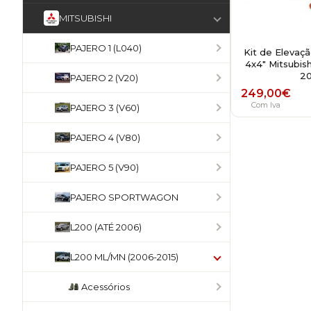
MITSUBISHI
PAJERO 1 (L040)
Kit de Elevaç
4x4" Mitsubis
20
PAJERO 2 (V20)
249,00
€
Com Iva
PAJERO 3 (V60)
PAJERO 4 (V80)
PAJERO 5 (V90)
PAJERO SPORTWAGON
L200 (ATÉ 2006)
L200 ML/MN (2006-2015)
Acessórios