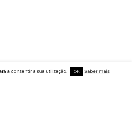
rá a consentir a sua utilização.
Saber mais
OK