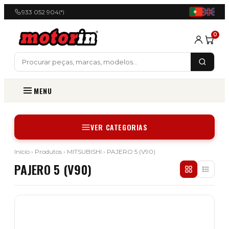
933 052 904
(*)
0
MENU
VER CATEGORIAS
Início
›
Produtos
›
MITSUBISHI
› PAJERO 5 (V90)
PAJERO 5 (V90)