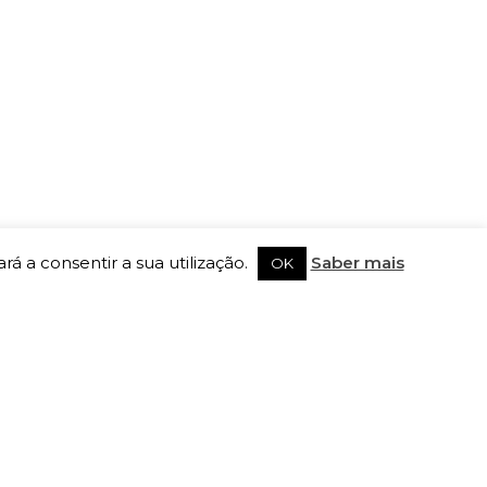
rá a consentir a sua utilização.
Saber mais
OK