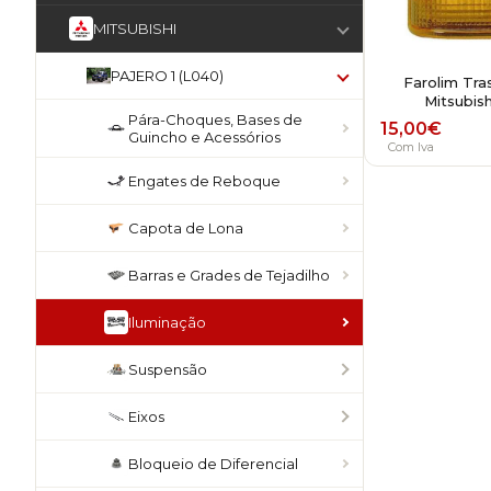
MITSUBISHI
PAJERO 1 (L040)
Farolim Tras
Mitsubish
Pára-Choques, Bases de
15,00
€
Guincho e Acessórios
Com Iva
Engates de Reboque
Capota de Lona
Barras e Grades de Tejadilho
Iluminação
Suspensão
Eixos
Bloqueio de Diferencial