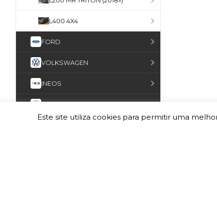
L200 MR TRITON (2018»)
L400 4X4
FORD
VOLKSWAGEN
INEOS
MERCEDES-BENZ
Este site utiliza cookies para permitir uma melhor
OPEL
ISUZU
UMM
GALLOPER
FOTON