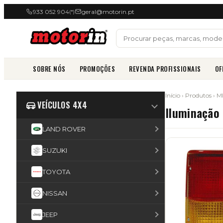
933 052 904
geral@motorin.pt
(*)
SOBRE NÓS
PROMOÇÕES
REVENDA PROFISSIONAIS
OF
Início
›
Produtos
›
M
VEÍCULOS 4X4
Iluminação
LAND ROVER
SUZUKI
TOYOTA
NISSAN
JEEP