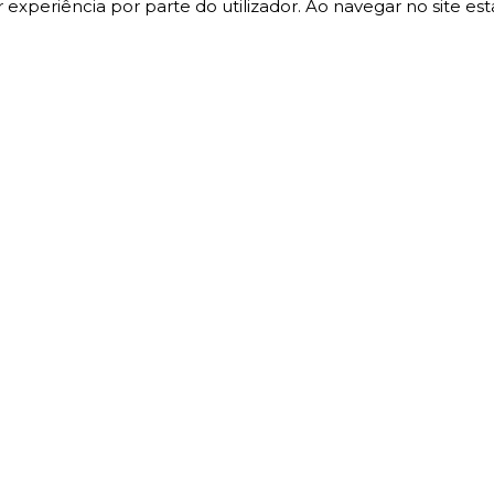
 experiência por parte do utilizador. Ao navegar no site esta
INFORMAÇÃO
A MINHA CONTA
Termos e Condições
A minha conta
Política de Privacidade
As minhas encomendas
Devoluções e Trocas
As minhas moradas
Livro de reclamações
Detalhes da conta
Carrinho