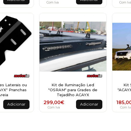
Com Iva
Com Iv
es Laterais ou
Kit de Iluminação Led
Kit
YX" Pranchas
"OSRAM" para Grades de
"ACAYX
reia
Tejadilho ACAYX
299,00
€
185,0
Adicionar
Adicionar
Com Iva
Com Iv