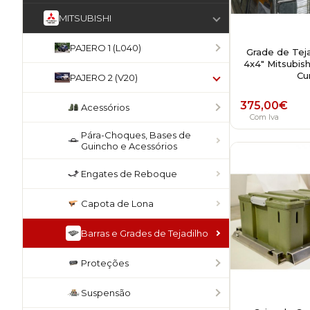
MITSUBISHI
PAJERO 1 (L040)
Grade de Teja
4x4" Mitsubish
Cu
PAJERO 2 (V20)
375,00
€
Acessórios
Com Iva
Pára-Choques, Bases de
Guincho e Acessórios
Engates de Reboque
Capota de Lona
Barras e Grades de Tejadilho
Proteções
Suspensão