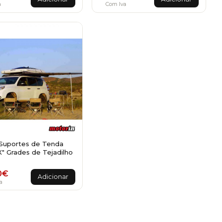
a
Com Iva
 Suportes de Tenda
" Grades de Tejadilho
0
€
Adicionar
a