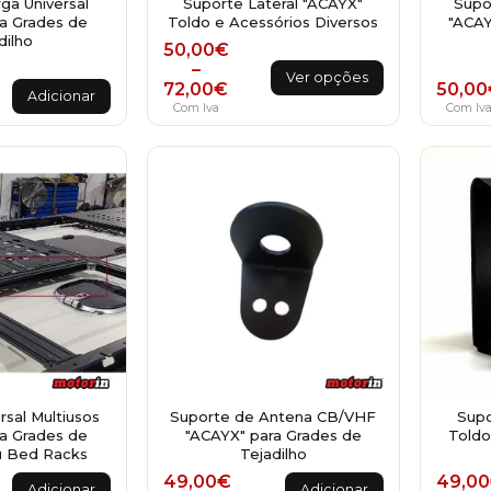
ga Universal
Suporte Lateral "ACAYX"
Supor
a Grades de
Toldo e Acessórios Diversos
"ACAY
dilho
Price range: 50,00€ through 72,
50,00
€
This
–
Ver opções
50,00
72,00
€
product
Adicionar
Com Iv
Com Iva
has
multiple
variants.
The
options
may
be
chosen
on
the
product
page
rsal Multiusos
Suporte de Antena CB/VHF
Supo
a Grades de
"ACAYX" para Grades de
Toldo
u Bed Racks
Tejadilho
49,00
€
49,00
Adicionar
Adicionar