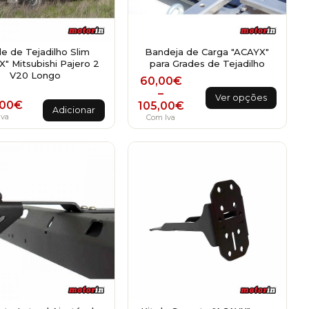
e de Tejadilho Slim
Bandeja de Carga "ACAYX"
" Mitsubishi Pajero 2
para Grades de Tejadilho
V20 Longo
Price range: 60,00€ thro
60,00
€
This
–
Ver opções
,00
€
105,00
€
product
Adicionar
Iva
Com Iva
has
multiple
variants.
The
options
may
be
chosen
on
the
product
page