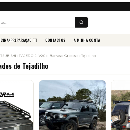
ICINA/PREPARAÇÃO TT
CONTACTOS
A MINHA CONTA
ITSUBISHI
›
PAJERO 2 (V20)
› Barras e Grades de Tejadilho
ades de Tejadilho