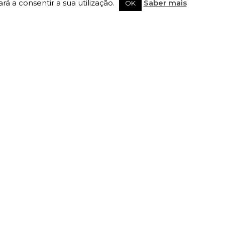
rá a consentir a sua utilização.
Saber mais
OK
SIGA-NOS
Registe-se na newsletter
Subscrever