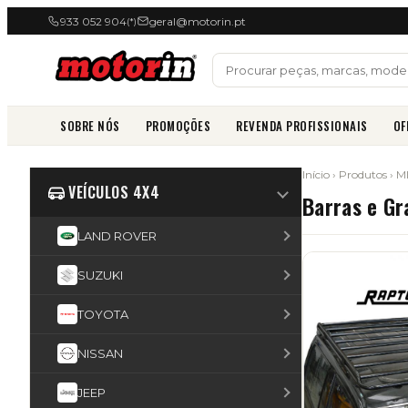
933 052 904
geral@motorin.pt
(*)
SOBRE NÓS
PROMOÇÕES
REVENDA PROFISSIONAIS
OF
Início
›
Produtos
›
M
VEÍCULOS 4X4
Barras e Gr
LAND ROVER
SUZUKI
TOYOTA
NISSAN
JEEP