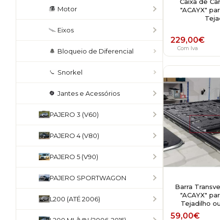
Caixa de Car
Motor
"ACAYX" par
Teja
Eixos
229,00
€
Com Iva
Bloqueio de Diferencial
Snorkel
Jantes e Acessórios
PAJERO 3 (V60)
PAJERO 4 (V80)
PAJERO 5 (V90)
PAJERO SPORTWAGON
Barra Transve
"ACAYX" par
L200 (ATÉ 2006)
Tejadilho o
59,00
€