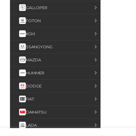
GALLOPER
FOTON
KGM
SSANGYONG
MAZDA
HUMMER
DODGE
FIAT
DAIHATSU
LADA