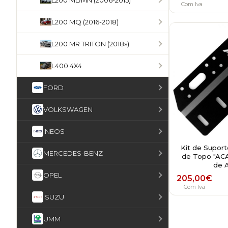
L200 ML/MN (2006-2015)
Com Iva
L200 MQ (2016-2018)
L200 MR TRITON (2018»)
L400 4X4
FORD
VOLKSWAGEN
INEOS
Kit de Suport
MERCEDES-BENZ
de Topo "ACA
de A
OPEL
205,00
€
Com Iva
ISUZU
UMM