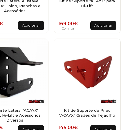
te Lateral Ajustável
Kit de Suporte "ACAYX" para
X" Toldo, Pranchas e
Hi-Lift
Acessórios
00€
€
169,00
€
Adicionar
Adicionar
a
Com Iva
rte Lateral "ACAYX"
Kit de Suporte de Pneu
, Hi-Lift e Acessórios
"ACAYX" Grades de Tejadilho
Diversos
€
145,00
€
Adicionar
Adicionar