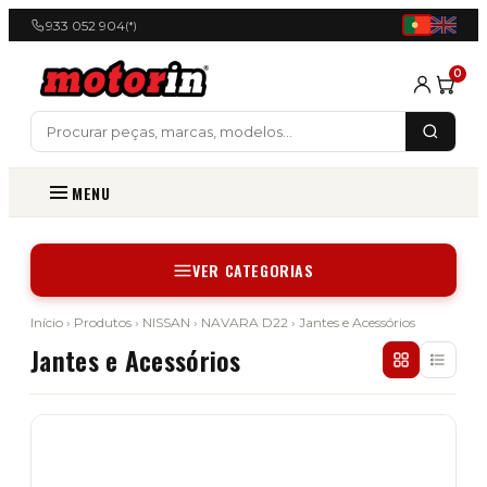
933 052 904
(*)
0
MENU
VER CATEGORIAS
Início
›
Produtos
›
NISSAN
›
NAVARA D22
› Jantes e Acessórios
Jantes e Acessórios