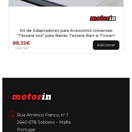
Kit de Adaptadores para Acessórios Universais
"Tessera 4x4" para Barras Tessera Bar+ e Tower+
88,35
€
Adicionar
Com Iva
Rua Américo Franco, nº 1
2640-578 Sobreiro – Mafra
Portugal