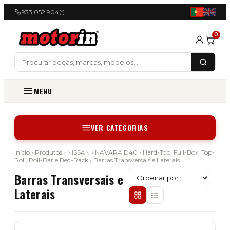
933 052 904
(*)
0
MENU
VER CATEGORIAS
Início
›
Produtos
›
NISSAN
›
NAVARA D40
›
Hard-Top, Full-Box, Top-
Roll, Roll-Bar e Bed-Rack
› Barras Transversais e Laterais
Barras Transversais e
Laterais