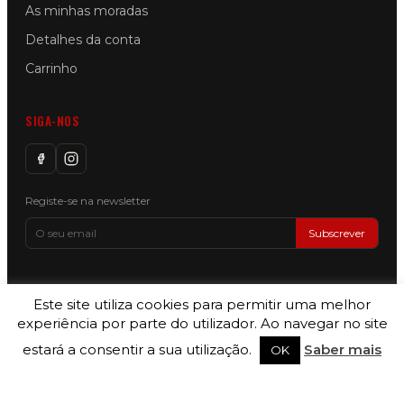
As minhas moradas
Detalhes da conta
Carrinho
SIGA-NOS
Registe-se na newsletter
Subscrever
Este site utiliza cookies para permitir uma melhor
Copyright © 2026 Motorin by SILVER LEMON, LDA — All Rights
experiência por parte do utilizador. Ao navegar no site
Reserved — Site Powered by
codenumber.pt
estará a consentir a sua utilização.
Saber mais
OK