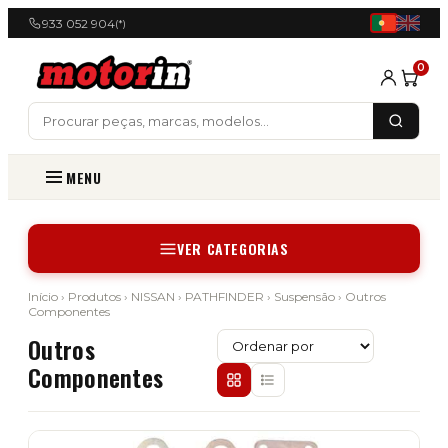
933 052 904
(*)
0
MENU
VER CATEGORIAS
Início
›
Produtos
›
NISSAN
›
PATHFINDER
›
Suspensão
› Outros
Componentes
Outros
Componentes