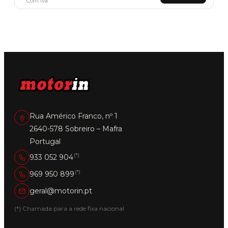
Com Iva
Rua Américo Franco, nº 1
2640-578 Sobreiro – Mafra
Portugal
(*)
933 052 904
(*)
969 950 899
geral@motorin.pt
(*) Chamada para a rede fixa nacional