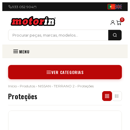
933 052 904
(*)
0
MENU
VER CATEGORIAS
Início
›
Produtos
›
NISSAN
›
TERRANO 2
› Proteções
Proteções