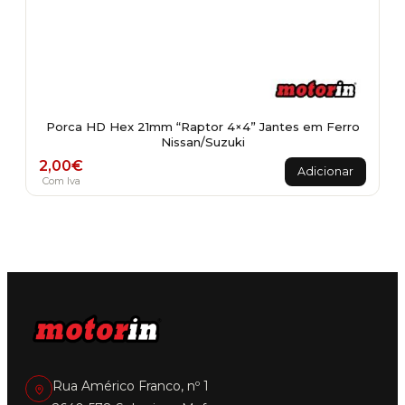
Porca HD Hex 21mm “Raptor 4×4” Jantes em Ferro
Nissan/Suzuki
2,00
€
Adicionar
Com Iva
Rua Américo Franco, nº 1