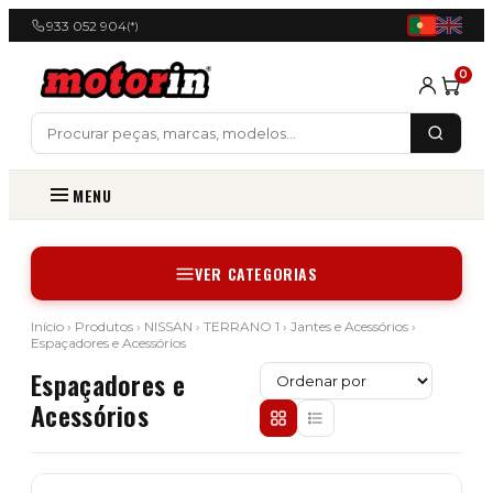
933 052 904
(*)
0
MENU
VER CATEGORIAS
Início
›
Produtos
›
NISSAN
›
TERRANO 1
›
Jantes e Acessórios
›
Espaçadores e Acessórios
Espaçadores e
Acessórios