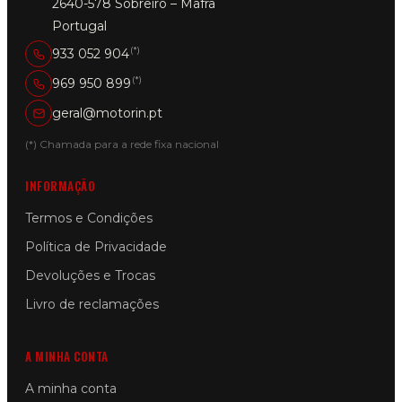
2640-578 Sobreiro – Mafra
Portugal
(*)
933 052 904
(*)
969 950 899
geral@motorin.pt
(*) Chamada para a rede fixa nacional
INFORMAÇÃO
Termos e Condições
Política de Privacidade
Devoluções e Trocas
Livro de reclamações
A MINHA CONTA
A minha conta