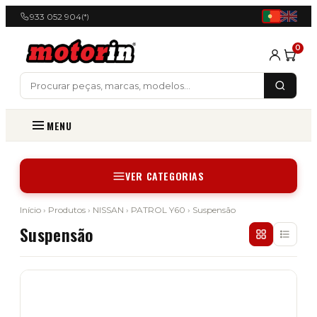
933 052 904
(*)
0
MENU
VER CATEGORIAS
Início
›
Produtos
›
NISSAN
›
PATROL Y60
› Suspensão
Suspensão