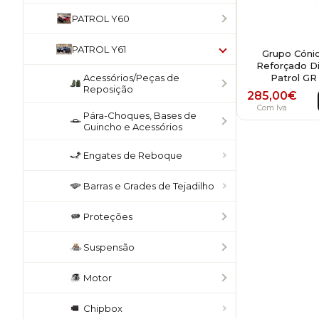
PATROL Y60
PATROL Y61
Grupo Cóni
Reforçado Dia
Patrol GR
Acessórios/Peças de
Reposição
285,00
€
Com Iva
Pára-Choques, Bases de
Guincho e Acessórios
Engates de Reboque
Barras e Grades de Tejadilho
Proteções
Suspensão
Motor
Chipbox