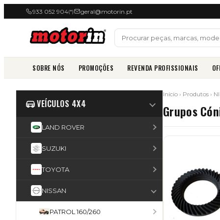
933 052 904
geral@motorin.pt
(*)
SOBRE NÓS
PROMOÇÕES
REVENDA PROFISSIONAIS
OF
Início
›
Produtos
›
N
VEÍCULOS 4X4
Grupos Cón
LAND ROVER
SUZUKI
TOYOTA
NISSAN
PATROL 160/260