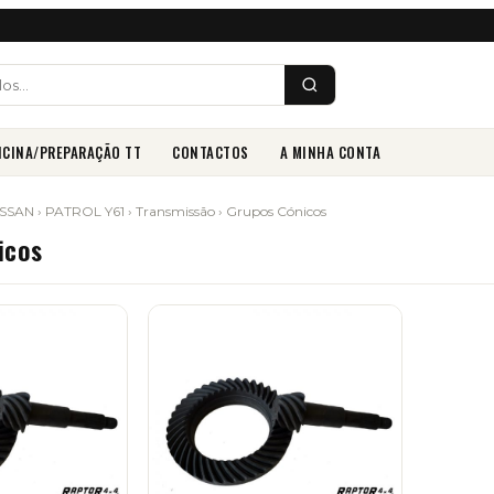
ICINA/PREPARAÇÃO TT
CONTACTOS
A MINHA CONTA
ISSAN
›
PATROL Y61
›
Transmissão
› Grupos Cónicos
icos