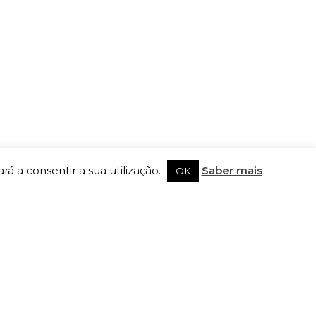
rá a consentir a sua utilização.
Saber mais
OK