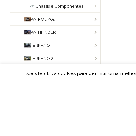
Chassis e Componentes
PATROL Y62
PATHFINDER
TERRANO 1
TERRANO 2
X-TRAIL
Este site utiliza cookies para permitir uma melhor
NAVARA D21
NAVARA D22
NAVARA D40
NAVARA D23 NP300