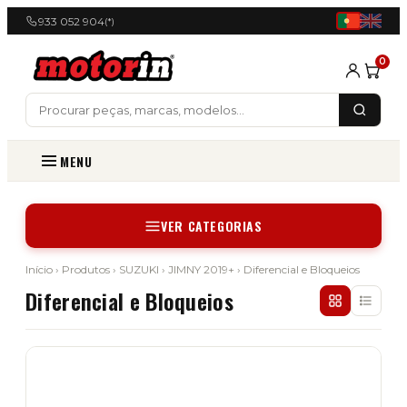
933 052 904
(*)
0
MENU
VER CATEGORIAS
Início
›
Produtos
›
SUZUKI
›
JIMNY 2019+
› Diferencial e Bloqueios
Diferencial e Bloqueios