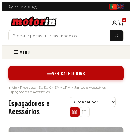
933 052 904
(*)
0
MENU
VER CATEGORIAS
Início
›
Produtos
›
SUZUKI
›
SAMURAI
›
Jantes e Acessórios
›
Espaçadores e Acessórios
Espaçadores e
Acessórios