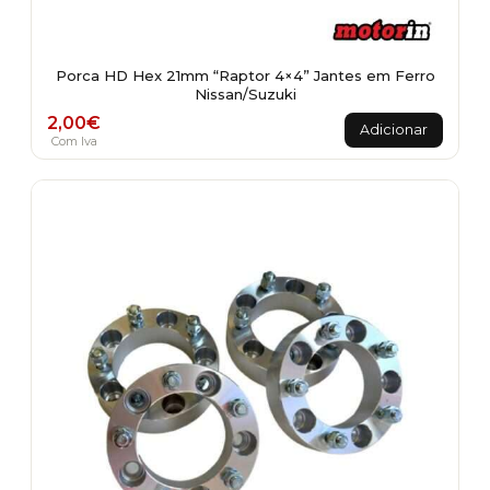
Porca HD Hex 21mm “Raptor 4×4” Jantes em Ferro
Nissan/Suzuki
2,00
€
Adicionar
Com Iva