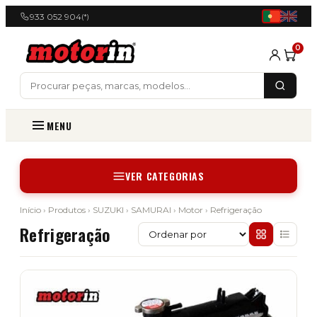
933 052 904
(*)
0
MENU
VER CATEGORIAS
Início
›
Produtos
›
SUZUKI
›
SAMURAI
›
Motor
› Refrigeração
Refrigeração