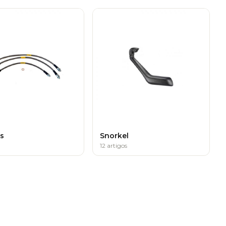
s
Snorkel
12 artigos