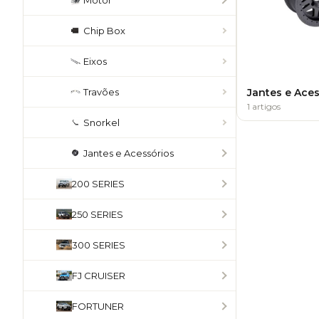
Motor
Chip Box
Eixos
Travões
Jantes e Ace
1 artigos
Snorkel
Jantes e Acessórios
200 SERIES
250 SERIES
300 SERIES
FJ CRUISER
FORTUNER