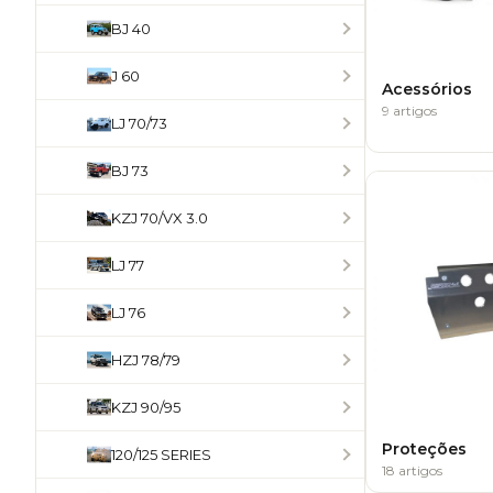
BJ 40
J 60
Acessórios
9 artigos
LJ 70/73
BJ 73
KZJ 70/VX 3.0
LJ 77
LJ 76
HZJ 78/79
KZJ 90/95
Proteções
120/125 SERIES
18 artigos