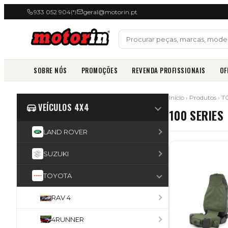
933 052 904
geral@motorin.pt
(*)
SOBRE NÓS
PROMOÇÕES
REVENDA PROFISSIONAIS
OF
Início
›
Produtos
›
T
VEÍCULOS 4X4
100 SERIES
LAND ROVER
SUZUKI
TOYOTA
RAV 4
4RUNNER