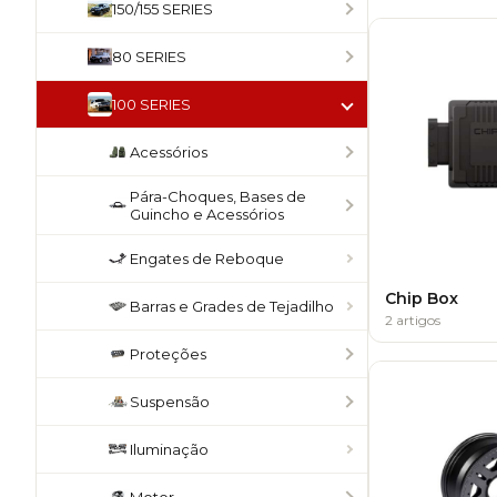
150/155 SERIES
80 SERIES
100 SERIES
Acessórios
Pára-Choques, Bases de
Guincho e Acessórios
Engates de Reboque
Chip Box
Barras e Grades de Tejadilho
2 artigos
Proteções
Suspensão
Iluminação