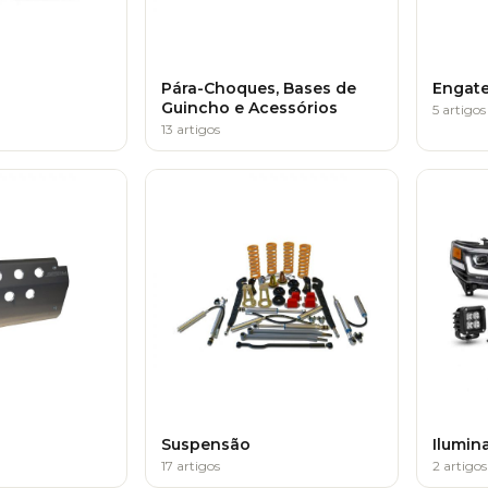
Pára-Choques, Bases de
Engat
Guincho e Acessórios
5 artigos
13 artigos
Suspensão
Ilumin
17 artigos
2 artigos