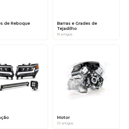
es de Reboque
Barras e Grades de
Tejadilho
15 artigos
ação
Motor
10 artigos