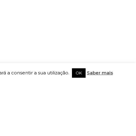
rá a consentir a sua utilização.
Saber mais
OK