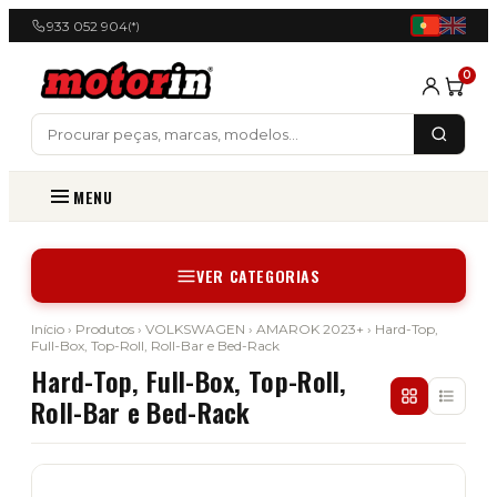
933 052 904
(*)
0
MENU
VER CATEGORIAS
Início
›
Produtos
›
VOLKSWAGEN
›
AMAROK 2023+
› Hard-Top,
Full-Box, Top-Roll, Roll-Bar e Bed-Rack
Hard-Top, Full-Box, Top-Roll,
Roll-Bar e Bed-Rack