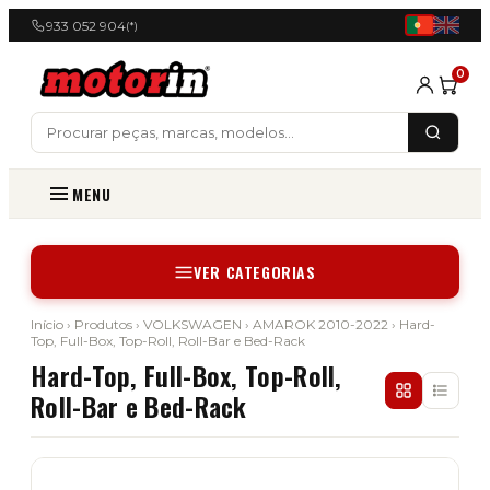
933 052 904
(*)
0
MENU
VER CATEGORIAS
Início
›
Produtos
›
VOLKSWAGEN
›
AMAROK 2010-2022
› Hard-
Top, Full-Box, Top-Roll, Roll-Bar e Bed-Rack
Hard-Top, Full-Box, Top-Roll,
Roll-Bar e Bed-Rack