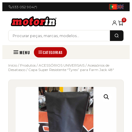
933 052 904
(*)
0
MENU
CATEGORIAS
Início
/
Produtos
/
ACESSÓRIOS UNIVERSAIS
/
Acessórios de
Desatasco
/ Capa Super Resistente “Tyrex” para Farm Jack 48″