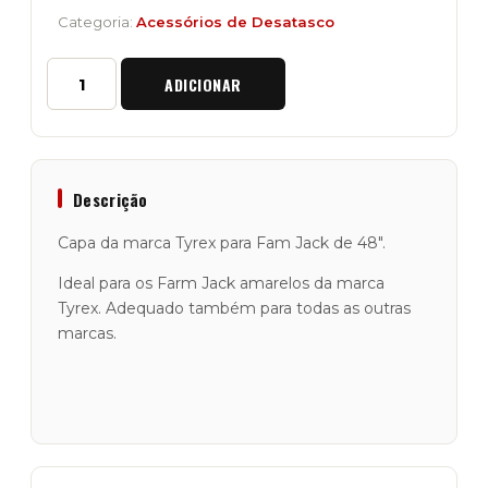
Categoria:
Acessórios de Desatasco
Quantidade
ADICIONAR
de
Capa
Super
Resistente
"Tyrex"
para
Descrição
Farm
Jack
Capa da marca Tyrex para Fam Jack de 48″.
48"
Ideal para os Farm Jack amarelos da marca
Tyrex. Adequado também para todas as outras
marcas.