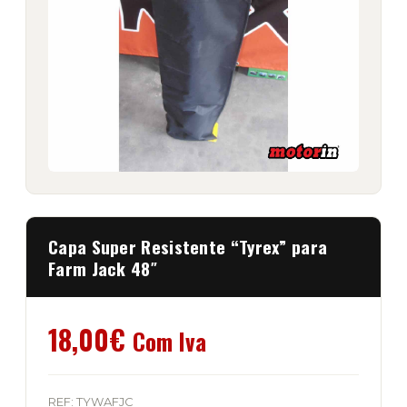
Capa Super Resistente “Tyrex” para
Farm Jack 48″
18,00
€
Com Iva
REF:
TYWAFJC