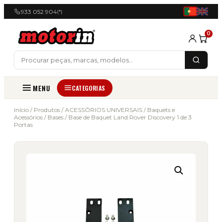
933 052 904
(*)
0
MENU
CATEGORIAS
Início
/
Produtos
/
ACESSÓRIOS UNIVERSAIS
/
Baquets e
Acessórios
/
Bases
/ Base de Baquet Land Rover Discovery 1 de 3
Portas