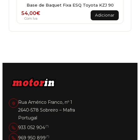
Base de Baquet Fixa ESQ Toyota KZJ 90
54,00
€
Adicionar
Com Iva
Rua Américo Franco, nº 1
2640-578 Sobreiro – Mafra
Portugal
(*)
933 052 904
(*)
969 950 899