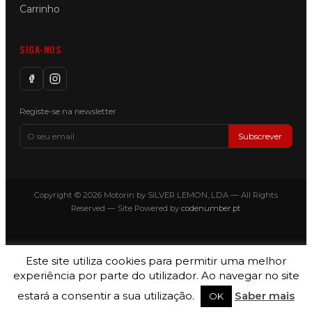
Carrinho
SIGA-NOS
Registe-se na newsletter
Subscrever
Copyright © 2026 Motorin by SILVER LEMON, LDA — All Rights
Reserved — Site Powered by
codenumber.pt
Este site utiliza cookies para permitir uma melhor
experiência por parte do utilizador. Ao navegar no site
estará a consentir a sua utilização.
Saber mais
OK