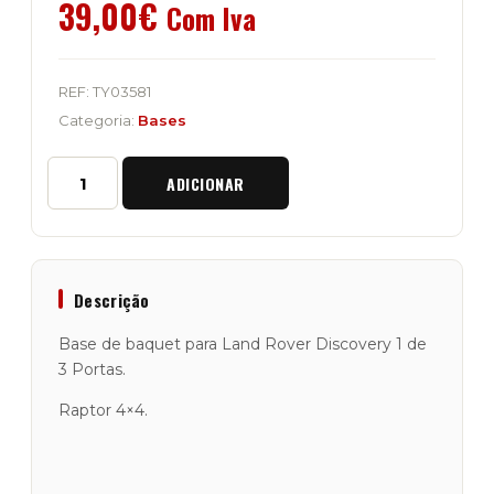
39,00
€
Com Iva
REF:
TY03581
Categoria:
Bases
Quantidade
ADICIONAR
de
Base
de
Baquet
Land
Rover
Descrição
Discovery
1
Base de baquet para Land Rover Discovery 1 de
de
3 Portas.
3
Portas
Raptor 4×4.